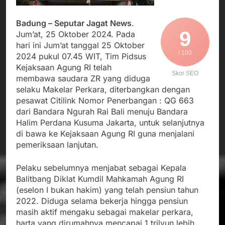
Agustus 5, 2026
Cegah Stunting
Berangkatkan Empat
SMA Negeri Nyalindung
Korban Kebakaran KMP
Badung – Seputar Jagat News
Sukabumi Diduga
.
Mutiara Sentosa 2 ke
9
Lakukan Pungutan
Jum’at, 25 Oktober 2024. Pada
Agustus 4, 2026
Posko Pusat Tg. Perak
melalui Komite Sekolah,
hari ini Jum’at tanggal 25 Oktober
Ketua Umum FSP
Surabaya
Disorot karena Dinilai
/ 100
2024 pukul 07.45 WIT, Tim Pidsus
Maritim Indonesia
Bertentangan dengan
Bantah Isu Mogok
Kejaksaan Agung RI telah
Agustus 3, 2026
Edaran Disdik Jabar
Skor SEO
Nasional TKBM: “Belum
membawa saudara ZR yang diduga
Menjalin Harmoni di
Ada Keputusan Resmi”
selaku Makelar Perkara, diterbangkan dengan
Tanah Sukaresmi: Kala
Mina Padi, P2L, dan
pesawat Citilink Nomor Penerbangan : QG 663
Agustus 3, 2026
Gotong Royong
dari Bandara Ngurah Rai Bali menuju Bandara
Menggerakkan Ekonomi
Halim Perdana Kusuma Jakarta, untuk selanjutnya
Desa
di bawa ke Kejaksaan Agung RI guna menjalani
pemeriksaan lanjutan.
Pelaku sebelumnya menjabat sebagai Kepala
Balitbang Diklat Kumdil Mahkamah Agung RI
(eselon I bukan hakim) yang telah pensiun tahun
2022. Diduga selama bekerja hingga pensiun
masih aktif mengaku sebagai makelar perkara,
harta yang dirumahnya mencapai 1 trilyun lebih