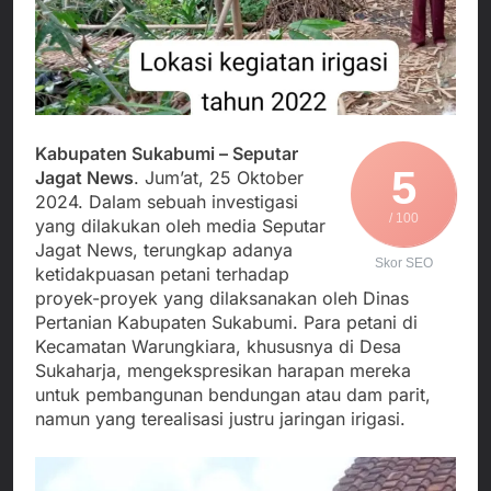
Agustus 3, 2026
Kedekatan Kepala KUA
Sekdis Pendidikan Buka
Pabuaran dengan Istri
Rakor Dewan
Warga Mengemuka
Pendidikan Bersama
Agustus 3, 2026
Mitra Pendidikan di
Gercap Camat Arjasa
Kabupaten Sukabumi
Langsung Turun
Lapangan Temui Warga
Agustus 3, 2026
Kabupaten Sukabumi – Seputar
Desa Paseraman yang
5
Poktan Kadupugur
Jagat News
. Jum’at, 25 Oktober
Lumpuh dan Hidup
Laksanakan Program
2024. Dalam sebuah investigasi
Sebatang Kara
Oplah Non Rawa dan
/ 100
Agustus 2, 2026
yang dilakukan oleh media Seputar
PJIT 2026, Dukung
Jagat News, terungkap adanya
Ketersediaan Air Irigasi
Skor SEO
ketidakpuasan petani terhadap
bagi Petani
proyek-proyek yang dilaksanakan oleh Dinas
Pertanian Kabupaten Sukabumi. Para petani di
Kecamatan Warungkiara, khususnya di Desa
Sukaharja, mengekspresikan harapan mereka
untuk pembangunan bendungan atau dam parit,
namun yang terealisasi justru jaringan irigasi.