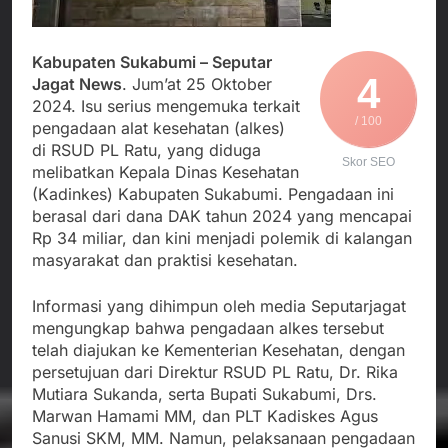
Agustus 5, 2026
Cegah Stunting
Berangkatkan Empat
SMA Negeri Nyalindung
Korban Kebakaran KMP
Sukabumi Diduga
Mutiara Sentosa 2 ke
Kabupaten Sukabumi – Seputar
Lakukan Pungutan
Agustus 4, 2026
Posko Pusat Tg. Perak
4
Jagat News
. Jum’at 25 Oktober
melalui Komite Sekolah,
Ketua Umum FSP
Surabaya
Disorot karena Dinilai
2024. Isu serius mengemuka terkait
Maritim Indonesia
Bertentangan dengan
/ 100
pengadaan alat kesehatan (alkes)
Bantah Isu Mogok
Agustus 3, 2026
Edaran Disdik Jabar
di RSUD PL Ratu, yang diduga
Nasional TKBM: “Belum
Menjalin Harmoni di
Skor SEO
Ada Keputusan Resmi”
melibatkan Kepala Dinas Kesehatan
Tanah Sukaresmi: Kala
(Kadinkes) Kabupaten Sukabumi. Pengadaan ini
Mina Padi, P2L, dan
Agustus 3, 2026
berasal dari dana DAK tahun 2024 yang mencapai
Gotong Royong
Menggerakkan Ekonomi
Rp 34 miliar, dan kini menjadi polemik di kalangan
Desa
masyarakat dan praktisi kesehatan.
Informasi yang dihimpun oleh media Seputarjagat
mengungkap bahwa pengadaan alkes tersebut
telah diajukan ke Kementerian Kesehatan, dengan
persetujuan dari Direktur RSUD PL Ratu, Dr. Rika
Mutiara Sukanda, serta Bupati Sukabumi, Drs.
Marwan Hamami MM, dan PLT Kadiskes Agus
Sanusi SKM, MM. Namun, pelaksanaan pengadaan