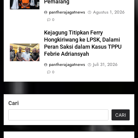
Pemalang
pantherajagatnews
Agustus 1, 2026
0
Kejagung Titipkan Ferry
Hongkiriwang ke LPSK, Dalami
Peran Saksi dalam Kasus TPPU
Febrie Adriansyah
pantherajagatnews
Juli 31, 2026
0
Cari
CARI