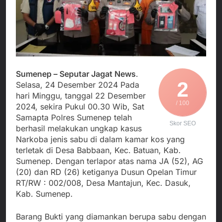
Agustus 4, 2026
Posko Pusat Tg. Perak
melalui Komite Sekolah,
Ketua Umum FSP
Surabaya
Disorot karena Dinilai
Maritim Indonesia
Bertentangan dengan
Bantah Isu Mogok
Agustus 3, 2026
Edaran Disdik Jabar
Nasional TKBM: “Belum
Menjalin Harmoni di
Ada Keputusan Resmi”
Tanah Sukaresmi: Kala
Mina Padi, P2L, dan
Agustus 3, 2026
Sumenep – Seputar Jagat News
.
Gotong Royong
Korban Tenggelam di
2
Menggerakkan Ekonomi
Selasa, 24 Desember 2024 Pada
Perairan Giligenting
Desa
hari Minggu, tanggal 22 Desember
Ditemukan, Polisi
Agustus 3, 2026
/ 100
2024, sekira Pukul 00.30 Wib, Sat
Pastikan Penanganan
Berjalan Sesuai
Samapta Polres Sumenep telah
Skor SEO
Prosedur
berhasil melakukan ungkap kasus
Narkoba jenis sabu di dalam kamar kos yang
terletak di Desa Babbaan, Kec. Batuan, Kab.
Sumenep. Dengan terlapor atas nama JA (52), AG
(20) dan RD (26) ketiganya Dusun Opelan Timur
RT/RW : 002/008, Desa Mantajun, Kec. Dasuk,
Kab. Sumenep.
Barang Bukti yang diamankan berupa sabu dengan