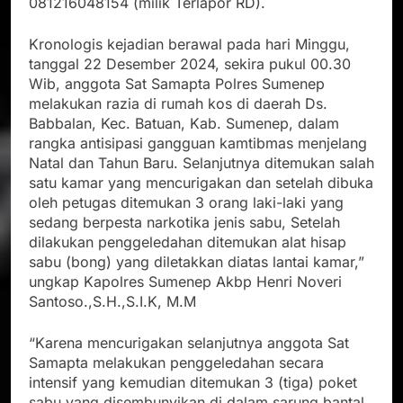
081216048154 (milik Terlapor RD).
Kronologis kejadian berawal pada hari Minggu,
tanggal 22 Desember 2024, sekira pukul 00.30
Wib, anggota Sat Samapta Polres Sumenep
melakukan razia di rumah kos di daerah Ds.
Babbalan, Kec. Batuan, Kab. Sumenep, dalam
rangka antisipasi gangguan kamtibmas menjelang
Natal dan Tahun Baru. Selanjutnya ditemukan salah
satu kamar yang mencurigakan dan setelah dibuka
oleh petugas ditemukan 3 orang laki-laki yang
sedang berpesta narkotika jenis sabu, Setelah
dilakukan penggeledahan ditemukan alat hisap
sabu (bong) yang diletakkan diatas lantai kamar,”
ungkap Kapolres Sumenep Akbp Henri Noveri
Santoso.,S.H.,S.I.K, M.M
“Karena mencurigakan selanjutnya anggota Sat
Samapta melakukan penggeledahan secara
intensif yang kemudian ditemukan 3 (tiga) poket
sabu yang disembunyikan di dalam sarung bantal