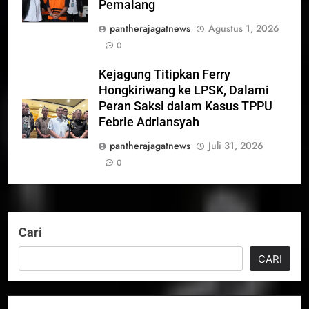
Pemalang
pantherajagatnews
Agustus 1, 2026
0
Kejagung Titipkan Ferry
Hongkiriwang ke LPSK, Dalami
Peran Saksi dalam Kasus TPPU
Febrie Adriansyah
pantherajagatnews
Juli 31, 2026
0
Cari
CARI