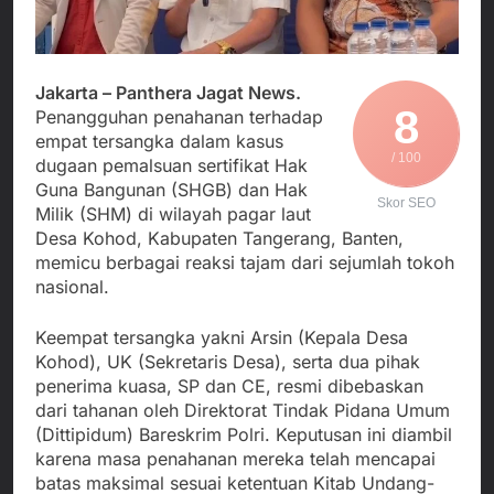
Agustus 3, 2026
Edaran Disdik Jabar
Nasional TKBM: “Belum
Menjalin Harmoni di
Ada Keputusan Resmi”
Tanah Sukaresmi: Kala
Mina Padi, P2L, dan
Agustus 3, 2026
Gotong Royong
Jakarta – Panthera Jagat News.
Korban Tenggelam di
8
Menggerakkan Ekonomi
Penangguhan penahanan terhadap
Perairan Giligenting
Desa
empat tersangka dalam kasus
Ditemukan, Polisi
Agustus 3, 2026
/ 100
Pastikan Penanganan
dugaan pemalsuan sertifikat Hak
Kapolresta Sumenep
Berjalan Sesuai
Guna Bangunan (SHGB) dan Hak
Sambut Kedatangan
Skor SEO
Prosedur
Milik (SHM) di wilayah pagar laut
Korban Evakuasi KM
Agustus 3, 2026
Mutiara Sentosa 2 di
Desa Kohod, Kabupaten Tangerang, Banten,
Pelabuhan Kalianget
memicu berbagai reaksi tajam dari sejumlah tokoh
nasional.
Keempat tersangka yakni Arsin (Kepala Desa
Kohod), UK (Sekretaris Desa), serta dua pihak
penerima kuasa, SP dan CE, resmi dibebaskan
dari tahanan oleh Direktorat Tindak Pidana Umum
(Dittipidum) Bareskrim Polri. Keputusan ini diambil
karena masa penahanan mereka telah mencapai
batas maksimal sesuai ketentuan Kitab Undang-