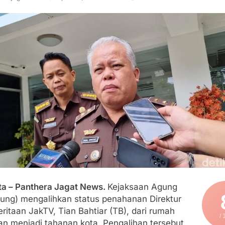
an Polri, Kapolresta Sumenep Koordinasikan dan Berangkatk
sko Pusat Tg. Perak Surabaya
lindung Sukabumi Diduga Lakukan Pungutan melalui Komite Se
engan Edaran Disdik Jabar
FSP Maritim Indonesia Bantah Isu Mogok Nasional TKBM: “B
moni di Tanah Sukaresmi: Kala Mina Padi, P2L, dan Gotong 
ta – Panthera Jagat News.
Kejaksaan Agung
gung) mengalihkan status penahanan Direktur
itaan JakTV, Tian Bahtiar (TB), dari rumah
/ 
an menjadi tahanan kota. Pengalihan tersebut