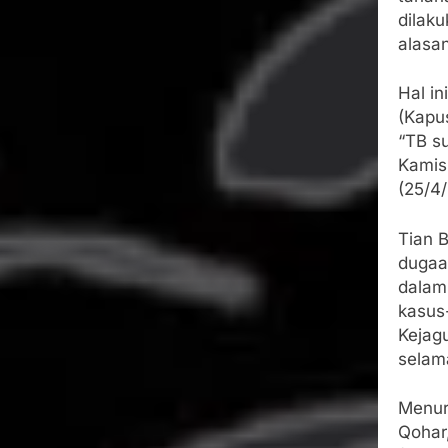
dilaku
alasa
Hal i
(Kapu
“TB s
Kamis 
(25/4
Tian B
dugaan
dalam
kasus-
Kejag
selam
Menur
Qohar