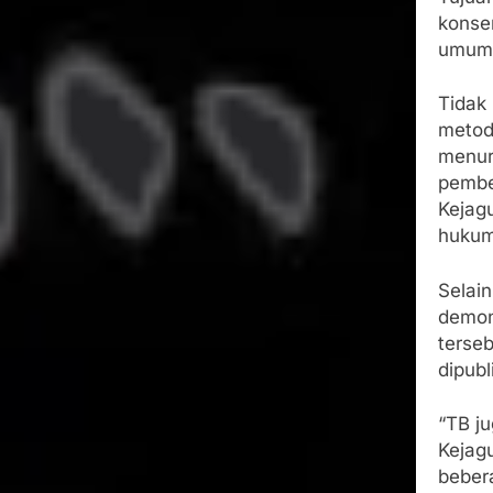
konse
umum,
Tidak 
metod
menur
pember
Kejagu
hukum
Selain
demon
terse
dipubl
“TB j
Kejag
beber