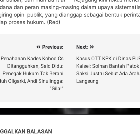
n dana dan peran masing-masing dalam upaya sistemati
iring opini publik, yang dianggap sebagai bentuk perin
dap proses hukum. (Red)
Previous:
Next:
vigasi
s
Penahanan Kades Kohod Cs
Kasus OTT KPK di Dinas PU
Ditangguhkan, Said Didu:
Kalsel: Solhan Bantah Patok 
Penegak Hukum Tak Berani
Saksi Justru Sebut Ada Ara
uh Oligarki, Andi Sinulingga:
Langsung
“Gila!”
NGGALKAN BALASAN