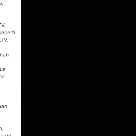
s,”
TV,
seperti
kTV.
anan
tus
na
aan
o,
usuri