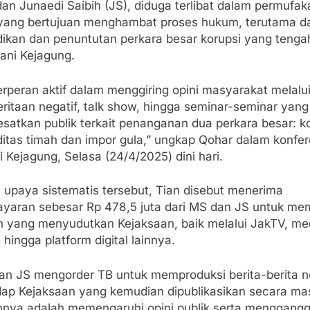
an Junaedi Saibih (JS), diduga terlibat dalam permufak
 yang bertujuan menghambat proses hukum, terutama d
dikan dan penuntutan perkara besar korupsi yang tenga
ani Kejagung.
rperan aktif dalam menggiring opini masyarakat melalu
ritaan negatif, talk show, hingga seminar-seminar yang
satkan publik terkait penanganan dua perkara besar: k
itas timah dan impor gula,” ungkap Qohar dalam konfer
i Kejagung, Selasa (24/4/2025) dini hari.
 upaya sistematis tersebut, Tian disebut menerima
yaran sebesar Rp 478,5 juta dari MS dan JS untuk me
n yang menyudutkan Kejaksaan, baik melalui JakTV, me
, hingga platform digital lainnya.
an JS mengorder TB untuk memproduksi berita-berita n
dap Kejaksaan yang kemudian dipublikasikan secara mas
nnya adalah memengaruhi opini publik serta menggang