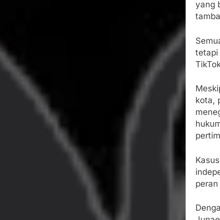
yang 
tamba
Semua
tetapi
TikTok
Meski
kota,
meneg
hukum
perti
Kasus
indep
peran
Denga
Junaed