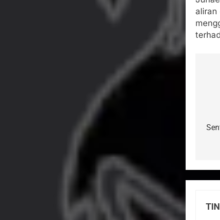
alira
mengg
terha
Na
po
Sent
TI