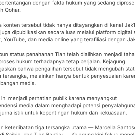
bertentangan dengan fakta hukum yang sedang diprose
h Qohar.
 konten tersebut tidak hanya ditayangkan di kanal Jak
 juga dipublikasikan secara luas melalui platform digital 
, YouTube, dan media online yang terafiliasi dengan Ja
pun status penahanan Tian telah dialihkan menjadi tah
 proses hukum terhadapnya tetap berjalan. Kejagung
askan bahwa pengalihan tersebut tidak mengubah sta
 tersangka, melainkan hanya bentuk penyesuaian kare
mbangan medis.
 ini menjadi perhatian publik karena menyangkut
endensi media dalam menghadapi potensi penyalahgun
 jurnalistik untuk kepentingan hukum dan kekuasaan.
n keterlibatan tiga tersangka utama — Marcella Santos
i Saibih, dan Tian Bahtiar — Kejagung kini fokus menel