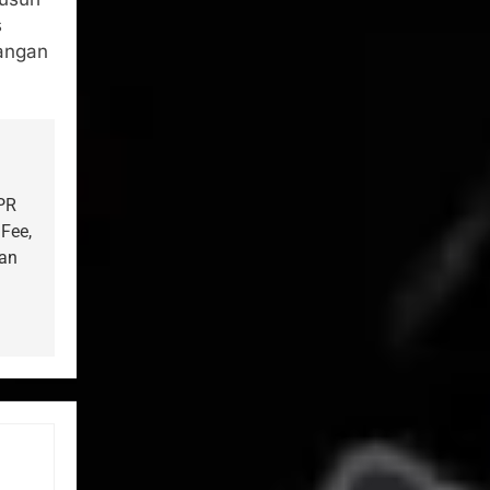
s
tangan
PR
Fee,
han