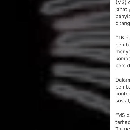
(MS) d
jahat
penyi
ditang
“TB be
pembe
menye
komod
pers d
Dalam
pemba
konte
sosial
“MS d
terha
Tujua