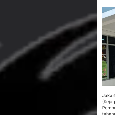
Wujud Kepeduli
Sentosa 2 ke Po
Agustus 5, 2026
SMA Negeri Nya
Bertentangan d
Agustus 4, 2026
Ketua Umum 
Agustus 3, 2026
Menjalin Har
Agustus 3, 2026
Jakar
(Keja
Pember
tahan