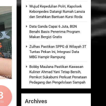
an Empat Korban Kebakaran KMP Mutiara
Wujud Kepedulian Polri, Kapolsek
Kebonpedes Datangi Rumah Lansia
dan Serahkan Bantuan Kursi Roda
kolah, Disorot karena Dinilai
Data Ganda Capai 6 Juta, BGN
Benahi Basis Penerima Program
elum Ada Keputusan Resmi”
Makan Bergizi Gratis
Zulhas Pastikan SPPG di Wilayah 3T
Royong Menggerakkan Ekonomi Desa
Tuntas Pekan Ini, Integrasi Data
MBG Hampir Rampung
Bobby Maulana Pastikan Kawasan
Kuliner Ahmad Yani Tetap Bersih,
Pemkot Sukabumi Perkuat Penataan
Pedagang dan Pengelolaan Sampah
8
Archives
100