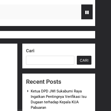
 terhadap Kepala KUA Pabuaran
Serahkan Bantuan Kursi Roda
Cari
zi Gratis
CARI
G Hampir Rampung
Recent Posts
t Sukabumi Perkuat Penataan Pedagang
Ketua DPD JWI Sukabumi Raya
Ingatkan Pentingnya Verifikasi Isu
n ASI adalah Investasi Peradaban dan
Dugaan terhadap Kepala KUA
Pabuaran