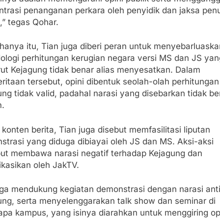
ntrasi penanganan perkara oleh penyidik dan jaksa pen
” tegas Qohar.
hanya itu, Tian juga diberi peran untuk menyebarluaska
ologi perhitungan kerugian negara versi MS dan JS yan
ut Kejagung tidak benar alias menyesatkan. Dalam
itaan tersebut, opini dibentuk seolah-olah perhitungan
ng tidak valid, padahal narasi yang disebarkan tidak b
.
 konten berita, Tian juga disebut memfasilitasi liputan
strasi yang diduga dibiayai oleh JS dan MS. Aksi-aksi
but membawa narasi negatif terhadap Kejagung dan
ikasikan oleh JakTV.
uga mendukung kegiatan demonstrasi dengan narasi ant
ung, serta menyelenggarakan talk show dan seminar di
apa kampus, yang isinya diarahkan untuk menggiring op