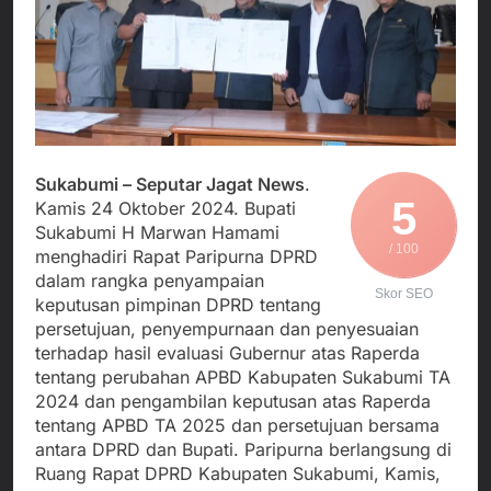
Agustus 3, 2026
Edaran Disdik Jabar
Nasional TKBM: “Belum
Menjalin Harmoni di
Ada Keputusan Resmi”
Tanah Sukaresmi: Kala
Mina Padi, P2L, dan
Agustus 3, 2026
Gotong Royong
Korban Tenggelam di
Menggerakkan Ekonomi
Perairan Giligenting
Desa
Ditemukan, Polisi
Agustus 3, 2026
Pastikan Penanganan
Kapolresta Sumenep
Sukabumi – Seputar Jagat News
.
Berjalan Sesuai
Sambut Kedatangan
5
Prosedur
Kamis 24 Oktober 2024. Bupati
Korban Evakuasi KM
Agustus 3, 2026
Sukabumi H Marwan Hamami
Mutiara Sentosa 2 di
/ 100
menghadiri Rapat Paripurna DPRD
Pelabuhan Kalianget
dalam rangka penyampaian
Skor SEO
keputusan pimpinan DPRD tentang
persetujuan, penyempurnaan dan penyesuaian
terhadap hasil evaluasi Gubernur atas Raperda
tentang perubahan APBD Kabupaten Sukabumi TA
2024 dan pengambilan keputusan atas Raperda
tentang APBD TA 2025 dan persetujuan bersama
antara DPRD dan Bupati. Paripurna berlangsung di
Ruang Rapat DPRD Kabupaten Sukabumi, Kamis,