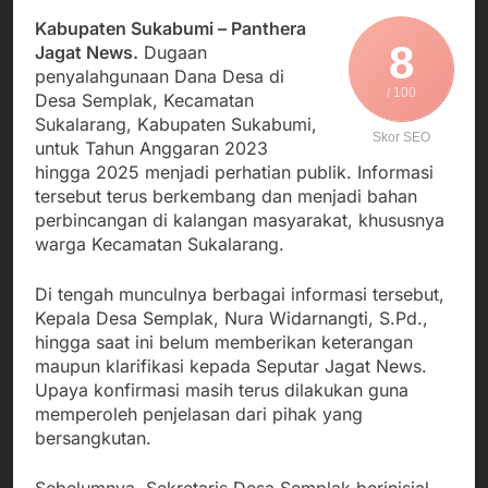
Agustus 5, 2026
Cegah Stunting
Berangkatkan Empat
Kabupaten Sukabumi – Panthera
SMA Negeri Nyalindung
Korban Kebakaran KMP
8
Sukabumi Diduga
Jagat News.
Dugaan
Mutiara Sentosa 2 ke
Lakukan Pungutan
penyalahgunaan Dana Desa di
Agustus 4, 2026
Posko Pusat Tg. Perak
melalui Komite Sekolah,
/ 100
Desa Semplak, Kecamatan
Ketua Umum FSP
Surabaya
Disorot karena Dinilai
Maritim Indonesia
Sukalarang, Kabupaten Sukabumi,
Bertentangan dengan
Skor SEO
Bantah Isu Mogok
untuk Tahun Anggaran 2023
Agustus 3, 2026
Edaran Disdik Jabar
Nasional TKBM: “Belum
hingga 2025 menjadi perhatian publik. Informasi
Menjalin Harmoni di
Ada Keputusan Resmi”
Tanah Sukaresmi: Kala
tersebut terus berkembang dan menjadi bahan
Mina Padi, P2L, dan
perbincangan di kalangan masyarakat, khususnya
Agustus 3, 2026
Gotong Royong
warga Kecamatan Sukalarang.
Menggerakkan Ekonomi
Desa
Di tengah munculnya berbagai informasi tersebut,
Kepala Desa Semplak, Nura Widarnangti, S.Pd.,
hingga saat ini belum memberikan keterangan
maupun klarifikasi kepada Seputar Jagat News.
Upaya konfirmasi masih terus dilakukan guna
memperoleh penjelasan dari pihak yang
bersangkutan.
Sebelumnya, Sekretaris Desa Semplak berinisial