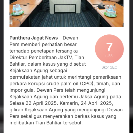
Agustus 4, 2026
Posko Pusat Tg. Perak
melalui Komite Sekolah,
Ketua Umum FSP
Surabaya
Disorot karena Dinilai
Maritim Indonesia
Bertentangan dengan
Bantah Isu Mogok
Agustus 3, 2026
Edaran Disdik Jabar
Nasional TKBM: “Belum
Menjalin Harmoni di
Ada Keputusan Resmi”
Tanah Sukaresmi: Kala
Panthera Jagat News –
Dewan
Mina Padi, P2L, dan
Agustus 3, 2026
7
Pers memberi perhatian besar
Gotong Royong
Korban Tenggelam di
Menggerakkan Ekonomi
terhadap penetapan tersangka
Perairan Giligenting
Desa
/ 100
Direktur Pemberitaan JakTV, Tian
Ditemukan, Polisi
Agustus 3, 2026
Bahtiar, dalam kasus yang disebut
Pastikan Penanganan
Skor SEO
Berjalan Sesuai
Kejaksaan Agung sebagai
Prosedur
permufakatan jahat untuk merintangi pemeriksaan
perkara korupsi crude palm oil (CPO), timah, dan
impor gula. Dewan Pers telah mengunjungi
Kejaksaan Agung dan bertemu Jaksa Agung pada
Selasa 22 April 2025. Kemarin, 24 April 2025,
giliran Kejaksaan Agung yang mengunjungi Dewan
Pers sekaligus menyerahkan berkas kasus yang
melibatkan Tian Bahtiar tersebut.