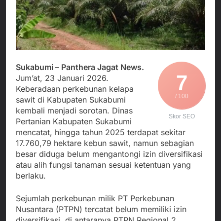
Agustus 5, 2026
Cegah Stunting
Berangkatkan Empat
SMA Negeri Nyalindung
Korban Kebakaran KMP
Sukabumi Diduga
Mutiara Sentosa 2 ke
Lakukan Pungutan
Agustus 4, 2026
Posko Pusat Tg. Perak
melalui Komite Sekolah,
Ketua Umum FSP
Surabaya
Disorot karena Dinilai
Maritim Indonesia
Bertentangan dengan
Bantah Isu Mogok
Sukabumi – Panthera Jagat News.
Agustus 3, 2026
Edaran Disdik Jabar
Nasional TKBM: “Belum
7
Jum’at, 23 Januari 2026.
Menjalin Harmoni di
Ada Keputusan Resmi”
Tanah Sukaresmi: Kala
Keberadaan perkebunan kelapa
Mina Padi, P2L, dan
/ 100
sawit di Kabupaten Sukabumi
Agustus 3, 2026
Gotong Royong
kembali menjadi sorotan. Dinas
Menggerakkan Ekonomi
Skor SEO
Pertanian Kabupaten Sukabumi
Desa
mencatat, hingga tahun 2025 terdapat sekitar
17.760,79 hektare kebun sawit, namun sebagian
besar diduga belum mengantongi izin diversifikasi
atau alih fungsi tanaman sesuai ketentuan yang
berlaku.
Sejumlah perkebunan milik PT Perkebunan
Nusantara (PTPN) tercatat belum memiliki izin
diversifikasi, di antaranya PTPN Regional 2