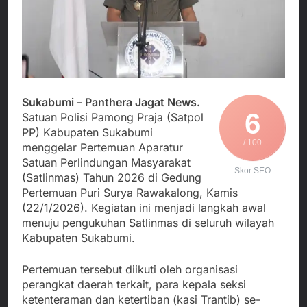
Agustus 4, 2026
Posko Pusat Tg. Perak
melalui Komite Sekolah,
Ketua Umum FSP
Surabaya
Disorot karena Dinilai
Maritim Indonesia
Bertentangan dengan
Bantah Isu Mogok
Agustus 3, 2026
Edaran Disdik Jabar
Nasional TKBM: “Belum
Menjalin Harmoni di
Ada Keputusan Resmi”
Tanah Sukaresmi: Kala
Mina Padi, P2L, dan
Agustus 3, 2026
Sukabumi – Panthera Jagat News.
Gotong Royong
Korban Tenggelam di
6
Menggerakkan Ekonomi
Satuan Polisi Pamong Praja (Satpol
Perairan Giligenting
Desa
PP) Kabupaten Sukabumi
Ditemukan, Polisi
Agustus 3, 2026
/ 100
menggelar Pertemuan Aparatur
Pastikan Penanganan
Berjalan Sesuai
Satuan Perlindungan Masyarakat
Skor SEO
Prosedur
(Satlinmas) Tahun 2026 di Gedung
Pertemuan Puri Surya Rawakalong, Kamis
(22/1/2026). Kegiatan ini menjadi langkah awal
menuju pengukuhan Satlinmas di seluruh wilayah
Kabupaten Sukabumi.
Pertemuan tersebut diikuti oleh organisasi
perangkat daerah terkait, para kepala seksi
ketenteraman dan ketertiban (kasi Trantib) se-