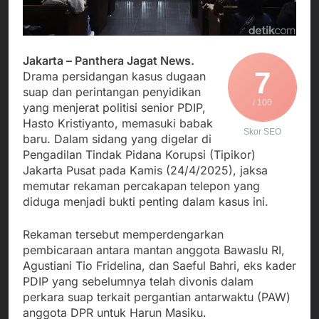
Agustus 3, 2026
Edaran Disdik Jabar
Nasional TKBM: “Belum
Menjalin Harmoni di
Ada Keputusan Resmi”
Tanah Sukaresmi: Kala
Mina Padi, P2L, dan
Agustus 3, 2026
Gotong Royong
Jakarta – Panthera Jagat News.
Korban Tenggelam di
Menggerakkan Ekonomi
7
Drama persidangan kasus dugaan
Perairan Giligenting
Desa
suap dan perintangan penyidikan
Ditemukan, Polisi
Agustus 3, 2026
/ 100
Pastikan Penanganan
yang menjerat politisi senior PDIP,
Kapolresta Sumenep
Berjalan Sesuai
Hasto Kristiyanto, memasuki babak
Sambut Kedatangan
Prosedur
Skor SEO
baru. Dalam sidang yang digelar di
Korban Evakuasi KM
Agustus 3, 2026
Mutiara Sentosa 2 di
Pengadilan Tindak Pidana Korupsi (Tipikor)
Pelabuhan Kalianget
Jakarta Pusat pada Kamis (24/4/2025), jaksa
memutar rekaman percakapan telepon yang
diduga menjadi bukti penting dalam kasus ini.
Rekaman tersebut memperdengarkan
pembicaraan antara mantan anggota Bawaslu RI,
Agustiani Tio Fridelina, dan Saeful Bahri, eks kader
PDIP yang sebelumnya telah divonis dalam
perkara suap terkait pergantian antarwaktu (PAW)
anggota DPR untuk Harun Masiku.