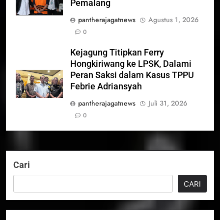
Pemalang
pantherajagatnews
Agustus 1, 2026
0
Kejagung Titipkan Ferry
Hongkiriwang ke LPSK, Dalami
Peran Saksi dalam Kasus TPPU
Febrie Adriansyah
pantherajagatnews
Juli 31, 2026
0
Cari
CARI