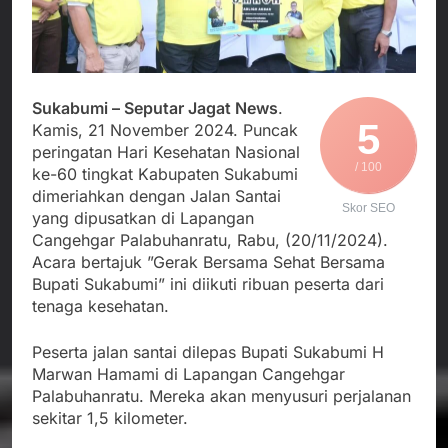
Agustus 6, 2026
Pengelolaan Sampah
PDIP Tegaskan ASI
Wujud Kepedulian Polri,
adalah Investasi
Kapolresta Sumenep
Peradaban dan Upaya
Koordinasikan dan
Agustus 5, 2026
Cegah Stunting
Berangkatkan Empat
SMA Negeri Nyalindung
Korban Kebakaran KMP
Sukabumi – Seputar Jagat News
.
Sukabumi Diduga
Mutiara Sentosa 2 ke
5
Kamis, 21 November 2024. Puncak
Lakukan Pungutan
Agustus 4, 2026
Posko Pusat Tg. Perak
melalui Komite Sekolah,
peringatan Hari Kesehatan Nasional
Ketua Umum FSP
Surabaya
Disorot karena Dinilai
/ 100
ke-60 tingkat Kabupaten Sukabumi
Maritim Indonesia
Bertentangan dengan
dimeriahkan dengan Jalan Santai
Bantah Isu Mogok
Agustus 3, 2026
Edaran Disdik Jabar
Skor SEO
Nasional TKBM: “Belum
yang dipusatkan di Lapangan
Ada Keputusan Resmi”
Cangehgar Palabuhanratu, Rabu, (20/11/2024).
Acara bertajuk ”Gerak Bersama Sehat Bersama
Bupati Sukabumi” ini diikuti ribuan peserta dari
tenaga kesehatan.
Peserta jalan santai dilepas Bupati Sukabumi H
Marwan Hamami di Lapangan Cangehgar
Palabuhanratu. Mereka akan menyusuri perjalanan
sekitar 1,5 kilometer.