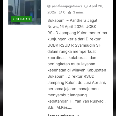
pantherajagatnews
April 20,
2026
0
3 mins
KESEHATAN
Sukabumi – Panthera Jagat
News, 16 April 2026. UOBK
RSUD Jampang Kulon menerima
kunjungan kerja dari Direktur
UOBK RSUD R Syamsudin SH
dalam rangka memperkuat
koordinasi, kolaborasi, dan
peningkatan mutu layanan
kesehatan di wilayah Kabupaten
Sukabumi. Direktur RSUD
Jampang Kulon, dr. Lusi Apriani,
bersama jajaran manajemen
menyambut langsung
kedatangan H. Yan Yan Rusyadi,
S.E., M.Kes….
Baca selanjutnya..