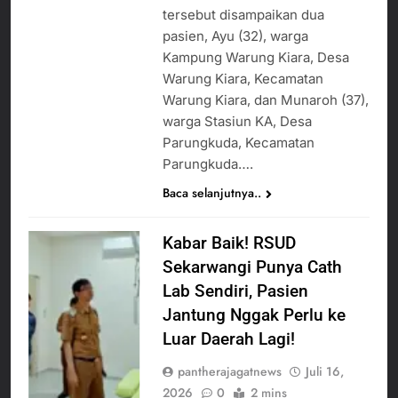
Agustus 3, 2026
tersebut disampaikan dua
Kedekatan Kepala KUA
Sekdis Pendidikan Buka
Pabuaran dengan Istri
pasien, Ayu (32), warga
Rakor Dewan
Warga Mengemuka
Kampung Warung Kiara, Desa
Pendidikan Bersama
Agustus 3, 2026
Mitra Pendidikan di
Warung Kiara, Kecamatan
Gercap Camat Arjasa
Kabupaten Sukabumi
Langsung Turun
Warung Kiara, dan Munaroh (37),
Lapangan Temui Warga
warga Stasiun KA, Desa
Agustus 3, 2026
Desa Paseraman yang
Poktan Kadupugur
Parungkuda, Kecamatan
Lumpuh dan Hidup
Laksanakan Program
Parungkuda….
Sebatang Kara
Oplah Non Rawa dan
Agustus 2, 2026
PJIT 2026, Dukung
Baca selanjutnya..
Ketersediaan Air Irigasi
bagi Petani
Kabar Baik! RSUD
Sekarwangi Punya Cath
Lab Sendiri, Pasien
Jantung Nggak Perlu ke
Luar Daerah Lagi!
pantherajagatnews
Juli 16,
2026
0
2 mins