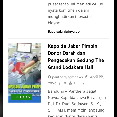
pusat terapi ini menjadi wujud
nyata komitmen dalam
menghadirkan inovasi di
bidang…
Baca selanjutnya..
Kapolda Jabar Pimpin
Donor Darah dan
Pengecekan Gedung The
Grand Lodakara Hall
pantherajagatnews
April 22,
2026
0
1 mins
Bandung – Panthera Jagat
KESEHATAN
News. Kapolda Jawa Barat Irjen
Pol. Dr. Rudi Setiawan, S.I.K.,
S.H., M.H. memimpin langsung
kegiatan donor darah yang