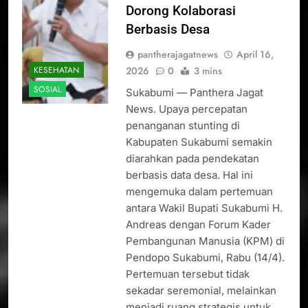
Dorong Kolaborasi
Berbasis Desa
pantherajagatnews
April 16,
2026
0
3 mins
KESEHATAN
SOSIAL
Sukabumi — Panthera Jagat
News. Upaya percepatan
penanganan stunting di
Kabupaten Sukabumi semakin
diarahkan pada pendekatan
berbasis data desa. Hal ini
mengemuka dalam pertemuan
antara Wakil Bupati Sukabumi H.
Andreas dengan Forum Kader
Pembangunan Manusia (KPM) di
Pendopo Sukabumi, Rabu (14/4).
Pertemuan tersebut tidak
sekadar seremonial, melainkan
menjadi ruang strategis untuk