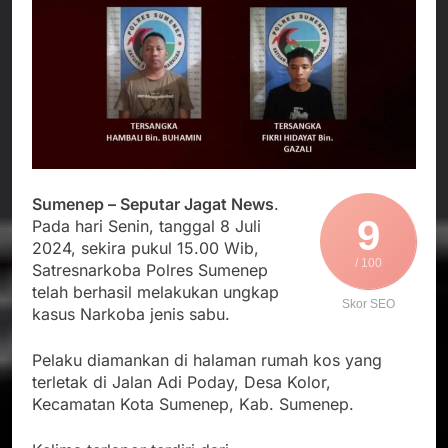
Agustus 5, 2026
Cegah Stunting
Berangkatkan Empat
SMA Negeri Nyalindung
Korban Kebakaran KMP
Sukabumi Diduga
Mutiara Sentosa 2 ke
Lakukan Pungutan
Agustus 4, 2026
Posko Pusat Tg. Perak
melalui Komite Sekolah,
Ketua Umum FSP
Surabaya
Disorot karena Dinilai
Maritim Indonesia
Bertentangan dengan
Bantah Isu Mogok
Agustus 3, 2026
Edaran Disdik Jabar
Nasional TKBM: “Belum
Menjalin Harmoni di
Ada Keputusan Resmi”
Tanah Sukaresmi: Kala
Mina Padi, P2L, dan
Agustus 3, 2026
Sumenep – Seputar Jagat News
.
Gotong Royong
9
Pada hari Senin, tanggal 8 Juli
Menggerakkan Ekonomi
2024, sekira pukul 15.00 Wib,
Desa
/ 100
Satresnarkoba Polres Sumenep
telah berhasil melakukan ungkap
Skor SEO
kasus Narkoba jenis sabu.
Pelaku diamankan di halaman rumah kos yang
terletak di Jalan Adi Poday, Desa Kolor,
Kecamatan Kota Sumenep, Kab. Sumenep.