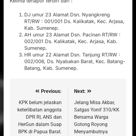
Kelima terlapor terdiri dari :
DJ umur 23 Alamat Dsn. Nyangkreng
RT/RW : 001/001 Ds. Kalikatak, Kec. Arjasa,
Kab. Sumenep.
AH umur 23 Alamat Dsn. Pacinan RT/RW :
002/001 Ds. Kalikatak, Kec. Arjasa, Kab.
Sumenep.
HR umur 22 Alamat Dsn. Tanjung RT/RW :
002/006, Ds. Nyabakan Barat, Kec. Batang-
Batang, Kab. Sumenep.
Previous:
Next:
Navigasi
pos
KPK belum jelaskan
Jelang Misa Akbar,
keterlibatan anggota
Satgas Yonif 310/KK
DPR RI, ANS dan
Bersama Warga
HerGun dalam Suap
Gotong Royong
BPK di Papua Barat.
Menyambutnya