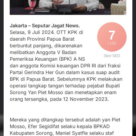
Agustus 3, 2026
Edaran Disdik Jabar
Nasional TKBM: “Belum
Menjalin Harmoni di
Ada Keputusan Resmi”
Tanah Sukaresmi: Kala
Mina Padi, P2L, dan
Agustus 3, 2026
Gotong Royong
Jakarta – Seputar Jagat News.
Korban Tenggelam di
7
Menggerakkan Ekonomi
Selasa, 9 Juli 2024. OTT KPK di
Perairan Giligenting
Desa
daerah Provinsi Papua Barat
Ditemukan, Polisi
Agustus 3, 2026
/ 100
Pastikan Penanganan
berbuntut panjang, dikarenakan
Kapolresta Sumenep
Berjalan Sesuai
melibatkan Anggota V Badan
Sambut Kedatangan
Skor SEO
Prosedur
Pemeriksa Keuangan (BPK) A NS
Korban Evakuasi KM
Agustus 3, 2026
Mutiara Sentosa 2 di
dan anggota Komisi keuangan DPR RI dari fraksi
Pelabuhan Kalianget
Partai Gerindra Her Gun dalam kasus suap audit
BPK di Papua Barat. Sebelumnya KPK melakukan
operasi tangkap tangan terhadap pejabat Bupati
Sorong Yan Piet Mosso dan menetapkan enam
orang tersangka, pada 12 November 2023.
Mereka yang ditangkap tersebut adalah yan Piet
Mosso, Efer Segidifat selaku kepala BPKAD
Kabupaten Sorong, Maniel Syatfle selaku staf