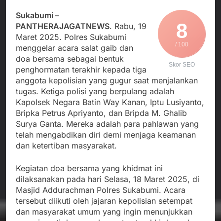
Agustus 3, 2026
Edaran Disdik Jabar
Nasional TKBM: “Belum
Menjalin Harmoni di
Sukabumi –
Ada Keputusan Resmi”
Tanah Sukaresmi: Kala
8
PANTHERAJAGATNEWS
. Rabu, 19
Mina Padi, P2L, dan
Agustus 3, 2026
Maret 2025. Polres Sukabumi
Gotong Royong
Korban Tenggelam di
/ 100
menggelar acara salat gaib dan
Menggerakkan Ekonomi
Perairan Giligenting
doa bersama sebagai bentuk
Desa
Ditemukan, Polisi
Skor SEO
Agustus 3, 2026
penghormatan terakhir kepada tiga
Pastikan Penanganan
Kapolresta Sumenep
anggota kepolisian yang gugur saat menjalankan
Berjalan Sesuai
Sambut Kedatangan
tugas. Ketiga polisi yang berpulang adalah
Prosedur
Korban Evakuasi KM
Agustus 3, 2026
Kapolsek Negara Batin Way Kanan, Iptu Lusiyanto,
Mutiara Sentosa 2 di
Bripka Petrus Apriyanto, dan Bripda M. Ghalib
Pelabuhan Kalianget
Surya Ganta. Mereka adalah para pahlawan yang
telah mengabdikan diri demi menjaga keamanan
dan ketertiban masyarakat.
Kegiatan doa bersama yang khidmat ini
dilaksanakan pada hari Selasa, 18 Maret 2025, di
Masjid Addurachman Polres Sukabumi. Acara
tersebut diikuti oleh jajaran kepolisian setempat
dan masyarakat umum yang ingin menunjukkan