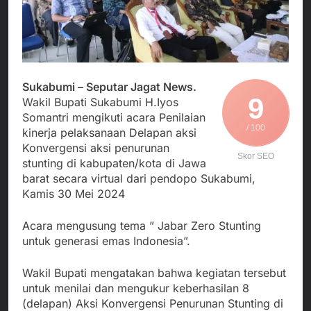
Agustus 6, 2026
Pengelolaan Sampah
PDIP Tegaskan ASI
Wujud Kepedulian Polri,
adalah Investasi
Kapolresta Sumenep
Peradaban dan Upaya
Koordinasikan dan
Agustus 5, 2026
Cegah Stunting
Berangkatkan Empat
SMA Negeri Nyalindung
Korban Kebakaran KMP
Sukabumi Diduga
Mutiara Sentosa 2 ke
Sukabumi – Seputar Jagat News.
Lakukan Pungutan
Agustus 4, 2026
Posko Pusat Tg. Perak
9
Wakil Bupati Sukabumi H.Iyos
melalui Komite Sekolah,
Ketua Umum FSP
Surabaya
Somantri mengikuti acara Penilaian
Disorot karena Dinilai
Maritim Indonesia
/ 100
Bertentangan dengan
kinerja pelaksanaan Delapan aksi
Bantah Isu Mogok
Agustus 3, 2026
Edaran Disdik Jabar
Konvergensi aksi penurunan
Nasional TKBM: “Belum
Skor SEO
stunting di kabupaten/kota di Jawa
Ada Keputusan Resmi”
barat secara virtual dari pendopo Sukabumi,
Kamis 30 Mei 2024
Acara mengusung tema ” Jabar Zero Stunting
untuk generasi emas Indonesia”.
Wakil Bupati mengatakan bahwa kegiatan tersebut
untuk menilai dan mengukur keberhasilan 8
(delapan) Aksi Konvergensi Penurunan Stunting di