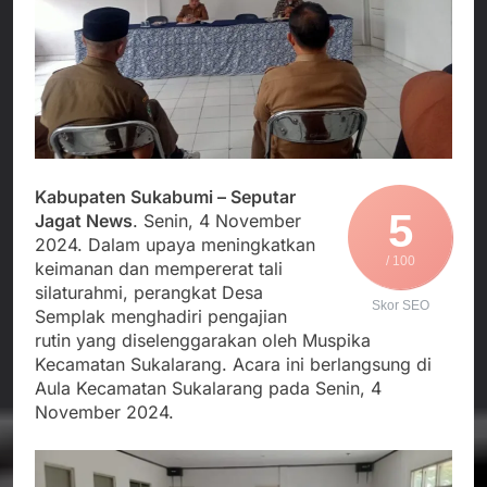
Agustus 3, 2026
Edaran Disdik Jabar
Nasional TKBM: “Belum
Menjalin Harmoni di
Ada Keputusan Resmi”
Tanah Sukaresmi: Kala
Mina Padi, P2L, dan
Agustus 3, 2026
Gotong Royong
Korban Tenggelam di
Menggerakkan Ekonomi
Perairan Giligenting
Desa
Ditemukan, Polisi
Agustus 3, 2026
Pastikan Penanganan
Kapolresta Sumenep
Berjalan Sesuai
Sambut Kedatangan
Kabupaten Sukabumi – Seputar
Prosedur
Korban Evakuasi KM
5
Jagat News
. Senin, 4 November
Agustus 3, 2026
Mutiara Sentosa 2 di
2024. Dalam upaya meningkatkan
Pelabuhan Kalianget
/ 100
keimanan dan mempererat tali
silaturahmi, perangkat Desa
Skor SEO
Semplak menghadiri pengajian
rutin yang diselenggarakan oleh Muspika
Kecamatan Sukalarang. Acara ini berlangsung di
Aula Kecamatan Sukalarang pada Senin, 4
November 2024.