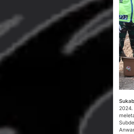
Wujud Kepeduli
Sentosa 2 ke Po
Agustus 5, 2026
SMA Negeri Nya
Bertentangan d
Agustus 4, 2026
Ketua Umum 
Agustus 3, 2026
Menjalin Har
Agustus 3, 2026
Sukab
2024.
melet
Subde
Anwar