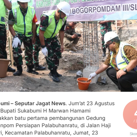
an Polri, Kapolresta Sumenep Koordinasikan dan Berangkatk
sko Pusat Tg. Perak Surabaya
lindung Sukabumi Diduga Lakukan Pungutan melalui Komite Se
engan Edaran Disdik Jabar
FSP Maritim Indonesia Bantah Isu Mogok Nasional TKBM: “B
moni di Tanah Sukaresmi: Kala Mina Padi, P2L, dan Gotong 
umi – Seputar Jagat News
. Jum’at 23 Agustus
 Bupati Sukabumi H Marwan Hamami
akkan batu pertama pembangunan Gedung
/ 
npom Persiapan Palabuhanratu, di Jalan Haji
i, Kecamatan Palabuhanratu, Jumat, 23
Sko