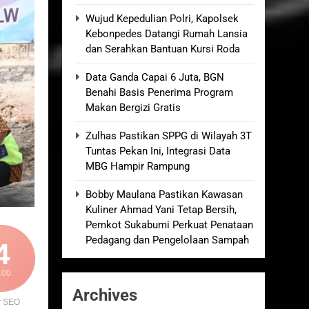
an Empat Korban Kebakaran KMP Mutiara
Wujud Kepedulian Polri, Kapolsek
Kebonpedes Datangi Rumah Lansia
dan Serahkan Bantuan Kursi Roda
kolah, Disorot karena Dinilai
Data Ganda Capai 6 Juta, BGN
Benahi Basis Penerima Program
elum Ada Keputusan Resmi”
Makan Bergizi Gratis
Zulhas Pastikan SPPG di Wilayah 3T
Royong Menggerakkan Ekonomi Desa
Tuntas Pekan Ini, Integrasi Data
MBG Hampir Rampung
Bobby Maulana Pastikan Kawasan
Kuliner Ahmad Yani Tetap Bersih,
Pemkot Sukabumi Perkuat Penataan
Pedagang dan Pengelolaan Sampah
4
100
Archives
r SEO