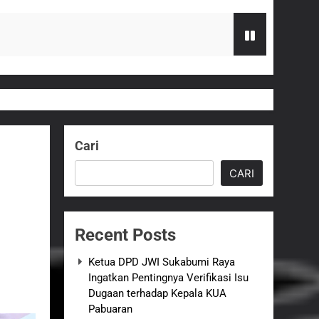
 terhadap Kepala KUA Pabuaran
Serahkan Bantuan Kursi Roda
Cari
zi Gratis
CARI
G Hampir Rampung
Recent Posts
t Sukabumi Perkuat Penataan Pedagang
Ketua DPD JWI Sukabumi Raya
Ingatkan Pentingnya Verifikasi Isu
n ASI adalah Investasi Peradaban dan
Dugaan terhadap Kepala KUA
Pabuaran