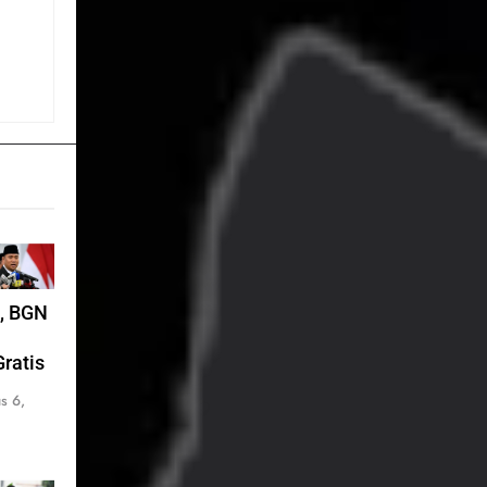
a, BGN
ratis
s 6,