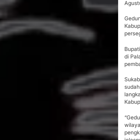
Agust
Gedun
Kabup
perseg
Bupat
di Pa
pemba
Sukab
sudah
langk
Kabup
“Gedu
wilay
pengk
jelasn