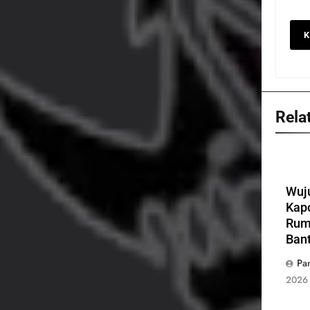
Rela
Wuju
Kap
Rum
Bant
Pa
2026