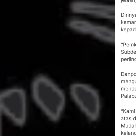
Dirin
kemam
kepad
“Pemk
Subde
perli
Danpo
mengu
mendu
Palab
“Kami
atas 
Mudah
kelan