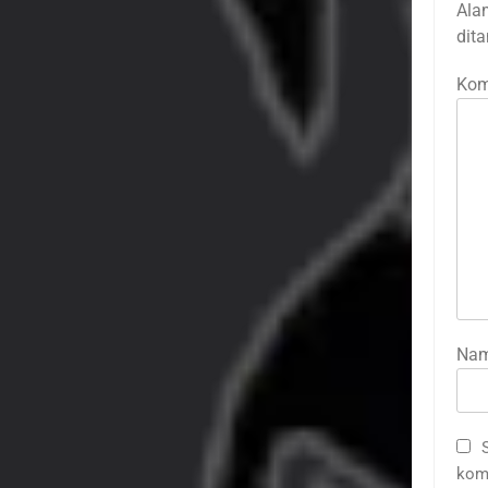
Ala
dit
Kom
Na
kome