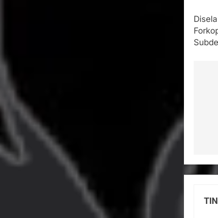
Disel
Forko
Subde
Na
po
TI