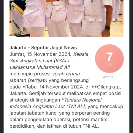
Agustus 4, 2026
Posko Pusat Tg. Perak
melalui Komite Sekolah,
Ketua Umum FSP
Surabaya
Disorot karena Dinilai
Maritim Indonesia
Bertentangan dengan
Bantah Isu Mogok
Agustus 3, 2026
Edaran Disdik Jabar
Nasional TKBM: “Belum
Menjalin Harmoni di
Ada Keputusan Resmi”
Tanah Sukaresmi: Kala
Mina Padi, P2L, dan
Agustus 3, 2026
Gotong Royong
Korban Tenggelam di
Jakarta – Seputar Jagat News
.
Menggerakkan Ekonomi
Perairan Giligenting
7
Jum’at, 15 November 2024.
Kepala
Desa
Ditemukan, Polisi
Agustus 3, 2026
Staf Angkatan Laut (KSAL)
Pastikan Penanganan
/ 100
Laksamana Muhammad Ali
Berjalan Sesuai
memimpin prosesi
serah terima
Prosedur
Skor SEO
jabatan (sertijab)
yang berlangsung
pada *Rabu, 14 November 2024, di **Cilangkap,
Jakarta. Sertijab tersebut melibatkan empat posisi
strategis di lingkungan *
Tentara Nasional
Indonesia Angkatan Laut (TNI AL)
, yang mencakup
jabatan-jabatan kunci yang berperan penting
dalam pengelolaan operasi, potensi maritim,
pendidikan, dan latihan di tubuh TNI AL.