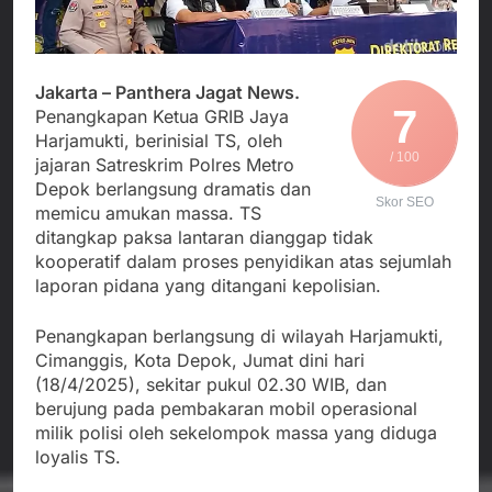
Agustus 5, 2026
Cegah Stunting
Berangkatkan Empat
SMA Negeri Nyalindung
Korban Kebakaran KMP
Sukabumi Diduga
Mutiara Sentosa 2 ke
Lakukan Pungutan
Agustus 4, 2026
Posko Pusat Tg. Perak
melalui Komite Sekolah,
Jakarta – Panthera Jagat News.
Ketua Umum FSP
Surabaya
7
Disorot karena Dinilai
Penangkapan Ketua GRIB Jaya
Maritim Indonesia
Bertentangan dengan
Harjamukti, berinisial TS, oleh
Bantah Isu Mogok
Agustus 3, 2026
Edaran Disdik Jabar
/ 100
Nasional TKBM: “Belum
jajaran Satreskrim Polres Metro
Menjalin Harmoni di
Ada Keputusan Resmi”
Depok berlangsung dramatis dan
Tanah Sukaresmi: Kala
Skor SEO
memicu amukan massa. TS
Mina Padi, P2L, dan
Agustus 3, 2026
Gotong Royong
ditangkap paksa lantaran dianggap tidak
Menggerakkan Ekonomi
kooperatif dalam proses penyidikan atas sejumlah
Desa
laporan pidana yang ditangani kepolisian.
Penangkapan berlangsung di wilayah Harjamukti,
Cimanggis, Kota Depok, Jumat dini hari
(18/4/2025), sekitar pukul 02.30 WIB, dan
berujung pada pembakaran mobil operasional
milik polisi oleh sekelompok massa yang diduga
loyalis TS.