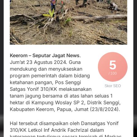
Agustus 6, 2026
Data MBG Hampir
Bobby Maulana Pastikan
Rampung
Kawasan Kuliner Ahmad
Yani Tetap Bersih,
Agustus 6, 2026
Pemkot Sukabumi
Ribuan Warga Padati
Perkuat Penataan
Peringatan Hari ASI
Pedagang dan
Sedunia di Cibadak,
Agustus 6, 2026
Pengelolaan Sampah
PDIP Tegaskan ASI
Wujud Kepedulian Polri,
adalah Investasi
Kapolresta Sumenep
Keerom – Seputar Jagat News
.
Peradaban dan Upaya
Koordinasikan dan
5
Jum’at 23 Agustus 2024. Guna
Agustus 5, 2026
Cegah Stunting
Berangkatkan Empat
mendukung dan menyukseskan
Korban Kebakaran KMP
/ 100
program pemerintah dalam bidang
Mutiara Sentosa 2 ke
ketahanan pangan, Pos Senggi
Posko Pusat Tg. Perak
Skor SEO
Satgas Yonif 310/KK melaksanakan
Surabaya
tanam jagung bersama di atas lahan seluas 1
hektar di Kampung Woslay SP 2, Distrik Senggi,
Kabupaten Keerom, Papua, Jumat (23/8/2024).
Hal tersebut disampaikan oleh Dansatgas Yonif
310/KK Letkol Inf Andrik Fachrizal dalam
keterangan tertulisnya secara terpisah di Markas