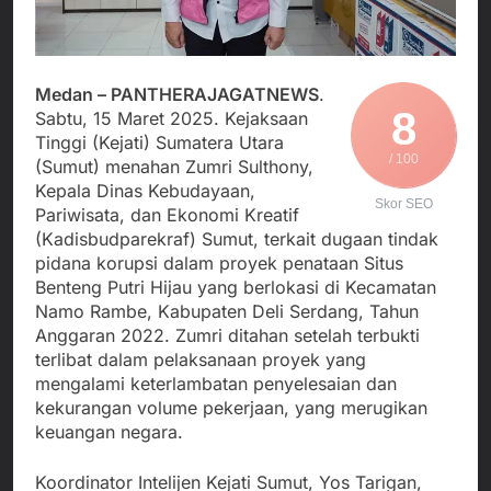
Agustus 3, 2026
Edaran Disdik Jabar
Nasional TKBM: “Belum
Menjalin Harmoni di
Ada Keputusan Resmi”
Tanah Sukaresmi: Kala
Mina Padi, P2L, dan
Agustus 3, 2026
Gotong Royong
Medan – PANTHERAJAGATNEWS
.
Korban Tenggelam di
Menggerakkan Ekonomi
8
Sabtu, 15 Maret 2025. Kejaksaan
Perairan Giligenting
Desa
Tinggi (Kejati) Sumatera Utara
Ditemukan, Polisi
Agustus 3, 2026
/ 100
Pastikan Penanganan
(Sumut) menahan Zumri Sulthony,
Kapolresta Sumenep
Berjalan Sesuai
Kepala Dinas Kebudayaan,
Sambut Kedatangan
Prosedur
Skor SEO
Pariwisata, dan Ekonomi Kreatif
Korban Evakuasi KM
Agustus 3, 2026
Mutiara Sentosa 2 di
(Kadisbudparekraf) Sumut, terkait dugaan tindak
Pelabuhan Kalianget
pidana korupsi dalam proyek penataan Situs
Benteng Putri Hijau yang berlokasi di Kecamatan
Namo Rambe, Kabupaten Deli Serdang, Tahun
Anggaran 2022. Zumri ditahan setelah terbukti
terlibat dalam pelaksanaan proyek yang
mengalami keterlambatan penyelesaian dan
kekurangan volume pekerjaan, yang merugikan
keuangan negara.
Koordinator Intelijen Kejati Sumut, Yos Tarigan,