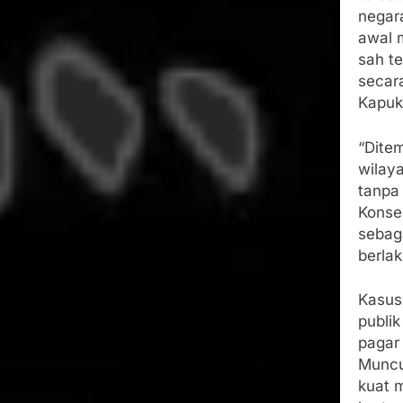
negar
awal 
sah t
secar
Kapuk 
“Dite
wilaya
tanpa
Konse
sebag
berlak
Kasus
publik
pagar
Muncu
kuat 