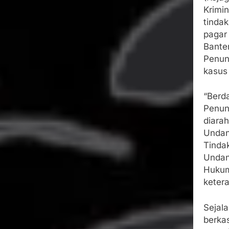
Krimi
tinda
pagar 
Banten
Penun
kasus 
“Berda
Penun
diara
Undan
Tinda
Undan
Hukum
keter
Sejal
berkas