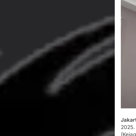
Wujud Kepeduli
Sentosa 2 ke Po
Agustus 5, 2026
SMA Negeri Nya
Bertentangan d
Agustus 4, 2026
Ketua Umum 
Agustus 3, 2026
Menjalin Har
Agustus 3, 2026
Jaka
2025.
(Keja