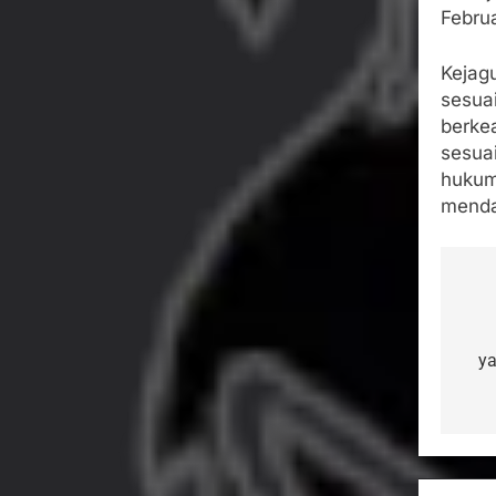
Februa
Kejag
sesua
berkea
sesua
hukum
menda
Na
po
ya