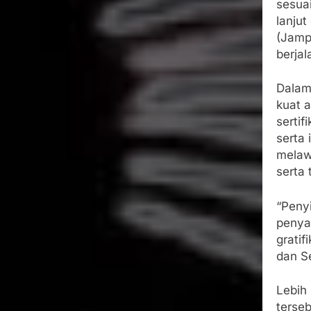
sesua
lanju
(Jamp
berjal
Dalam
kuat a
sertif
serta 
melaw
serta 
“Peny
penya
gratif
dan Se
Lebih
terse