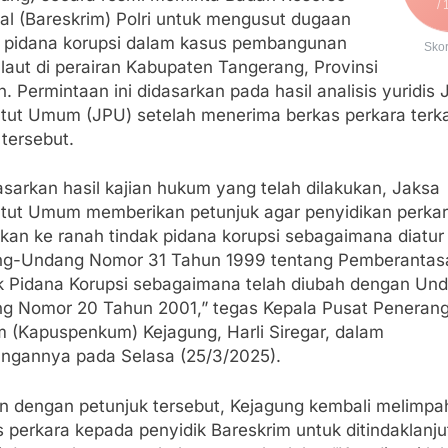
/ 
nal (Bareskrim) Polri untuk mengusut dugaan
k pidana korupsi dalam kasus pembangunan
Sko
laut di perairan Kabupaten Tangerang, Provinsi
. Permintaan ini didasarkan pada hasil analisis yuridis 
tut Umum (JPU) setelah menerima berkas perkara terka
tersebut.
sarkan hasil kajian hukum yang telah dilakukan, Jaksa
tut Umum memberikan petunjuk agar penyidikan perkara
hkan ke ranah tindak pidana korupsi sebagaimana diatur
g-Undang Nomor 31 Tahun 1999 tentang Pemberantas
k Pidana Korupsi sebagaimana telah diubah dengan Un
g Nomor 20 Tahun 2001,” tegas Kepala Pusat Peneran
 (Kapuspenkum) Kejagung, Harli Siregar, dalam
angannya pada Selasa (25/3/2025).
an dengan petunjuk tersebut, Kejagung kembali melimp
 perkara kepada penyidik Bareskrim untuk ditindaklanju