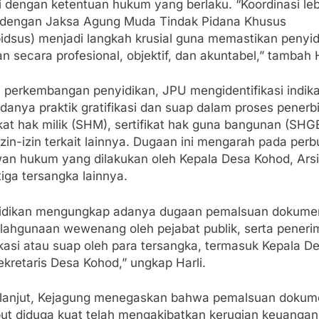
i dengan ketentuan hukum yang berlaku. “Koordinasi leb
t dengan Jaksa Agung Muda Tindak Pidana Khusus
idsus) menjadi langkah krusial guna memastikan penyid
an secara profesional, objektif, dan akuntabel,” tambah H
 perkembangan penyidikan, JPU mengidentifikasi indika
danya praktik gratifikasi dan suap dalam proses penerb
ikat hak milik (SHM), sertifikat hak guna bangunan (SHG
izin-izin terkait lainnya. Dugaan ini mengarah pada per
an hukum yang dilakukan oleh Kepala Desa Kohod, Arsi
tiga tersangka lainnya.
idikan mengungkap adanya dugaan pemalsuan dokume
lahgunaan wewenang oleh pejabat publik, serta pener
ikasi atau suap oleh para tersangka, termasuk Kepala D
kretaris Desa Kohod,” ungkap Harli.
 lanjut, Kejagung menegaskan bahwa pemalsuan dokum
but diduga kuat telah mengakibatkan kerugian keuangan