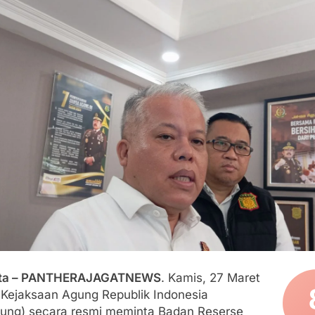
an Polri, Kapolresta Sumenep Koordinasikan dan Berangkatk
sko Pusat Tg. Perak Surabaya
lindung Sukabumi Diduga Lakukan Pungutan melalui Komite Se
engan Edaran Disdik Jabar
FSP Maritim Indonesia Bantah Isu Mogok Nasional TKBM: “B
moni di Tanah Sukaresmi: Kala Mina Padi, P2L, dan Gotong 
rta – PANTHERAJAGATNEWS
. Kamis, 27 Maret
 Kejaksaan Agung Republik Indonesia
gung) secara resmi meminta Badan Reserse