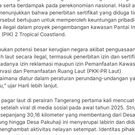
a serta berdampak pada perekonomian nasional. Hasil an
menunjukkan bahwa penerbitan sertifikat yang diduga ti
ersebut bertujuan untuk memperoleh keuntungan pribadi
a ilegal dalam proyek pengembangan kawasan Pantai I
(PIK) 2 Tropical Coastland.
mukan potensi besar kerugian negara akibat penguasaa
h laut secara ilegal, termasuk penerbitan izin dan sertif
 adanya izin reklamasi maupun izin Pemanfaatan Kawa
rvasi dan Pemanfaatan Ruang Laut (PKK-PR Laut)
aimana diatur dalam peraturan perundang-undangan y
u,” ujar Harli lebih lanjut.
 pagar laut di perairan Tangerang pertama kali mencuat
 setelah viral di media sosial pada awal tahun 2025. Str
 sepanjang 30,16 kilometer yang membentang dari Des
ng hingga Desa Pakuhaji ini menyerupai labirin dan did
menghambat aktivitas nelayan setempat. Identitas piha