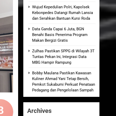
an Empat Korban Kebakaran KMP Mutiara
Wujud Kepedulian Polri, Kapolsek
Kebonpedes Datangi Rumah Lansia
dan Serahkan Bantuan Kursi Roda
kolah, Disorot karena Dinilai
Data Ganda Capai 6 Juta, BGN
Benahi Basis Penerima Program
elum Ada Keputusan Resmi”
Makan Bergizi Gratis
Zulhas Pastikan SPPG di Wilayah 3T
Royong Menggerakkan Ekonomi Desa
Tuntas Pekan Ini, Integrasi Data
MBG Hampir Rampung
Bobby Maulana Pastikan Kawasan
Kuliner Ahmad Yani Tetap Bersih,
Pemkot Sukabumi Perkuat Penataan
Pedagang dan Pengelolaan Sampah
8
Archives