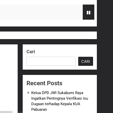
 terhadap Kepala KUA Pabuaran
Serahkan Bantuan Kursi Roda
Cari
zi Gratis
CARI
G Hampir Rampung
Recent Posts
t Sukabumi Perkuat Penataan Pedagang
Ketua DPD JWI Sukabumi Raya
Ingatkan Pentingnya Verifikasi Isu
n ASI adalah Investasi Peradaban dan
Dugaan terhadap Kepala KUA
Pabuaran