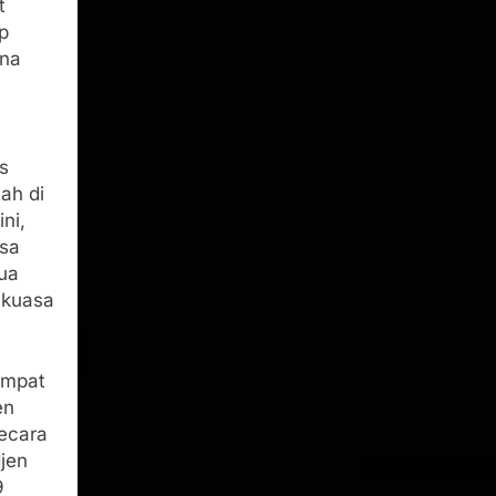
t
p
ana
s
ah di
ni,
esa
dua
 kuasa
empat
en
ecara
gjen
9