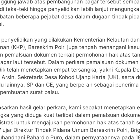
nggung jawab atas pembangunan pagar tersebut sempa
i teka-teki hingga penyelidikan lebih lanjut mengungka
libatan beberapa pejabat desa dalam dugaan tindak pid
i.
n penyelidikan yang dilakukan Kementerian Kelautan dan
anan (KKP), Bareskrim Polri juga tengah menangani kasu
n pemalsuan dokumen terkait permohonan hak atas tan
pagar laut tersebut. Dalam perkara pemalsuan dokumen i
dik telah menetapkan empat tersangka, yakni Kepala D
Arsin, Sekretaris Desa Kohod Ujang Karta (UK), serta 
idu lainnya, SP dan CE, yang berperan sebagai penerima
 pembuatan surat palsu.
asarkan hasil gelar perkara, kami sepakat menetapkan 
ngka yang diduga kuat terlibat dalam pemalsuan dokum
istrasi untuk mengajukan permohonan hak atas tanah s
,” ujar Direktur Tindak Pidana Umum Bareskrim Polri, Bri
juhandhani Rahardjo Puro, dalam pernyataannya pada 1