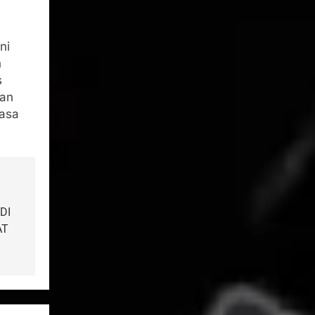
ni
n
s
ian
masa
DI
AT