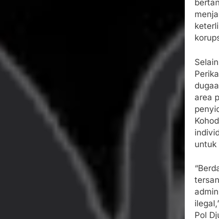
berta
menjad
keter
korups
Selai
Perik
dugaa
area 
penyi
Kohod 
indiv
untuk
“Berd
tersa
admin
ilegal
Pol D