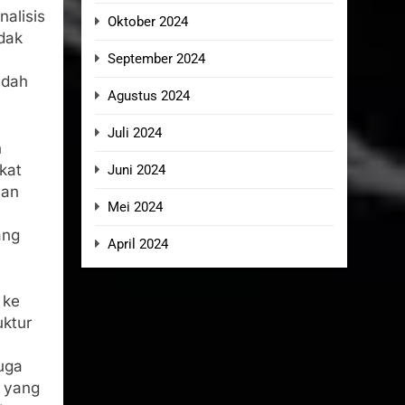
alisis
Oktober 2024
dak
September 2024
ndah
Agustus 2024
Juli 2024
n
ikat
Juni 2024
san
Mei 2024
ang
April 2024
 ke
uktur
a
uga
k yang