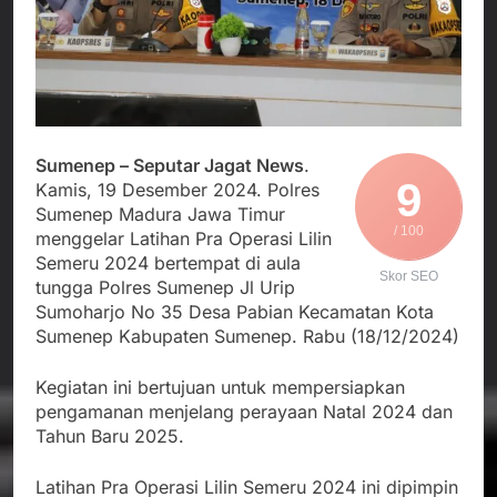
Agustus 3, 2026
Edaran Disdik Jabar
Nasional TKBM: “Belum
Menjalin Harmoni di
Ada Keputusan Resmi”
Tanah Sukaresmi: Kala
Mina Padi, P2L, dan
Agustus 3, 2026
Gotong Royong
Korban Tenggelam di
Menggerakkan Ekonomi
Perairan Giligenting
Desa
Ditemukan, Polisi
Agustus 3, 2026
Sumenep – Seputar Jagat News
.
Pastikan Penanganan
Kapolresta Sumenep
9
Berjalan Sesuai
Kamis, 19 Desember 2024. Polres
Sambut Kedatangan
Prosedur
Sumenep Madura Jawa Timur
Korban Evakuasi KM
Agustus 3, 2026
/ 100
menggelar Latihan Pra Operasi Lilin
Mutiara Sentosa 2 di
Pelabuhan Kalianget
Semeru 2024 bertempat di aula
Skor SEO
tungga Polres Sumenep Jl Urip
Sumoharjo No 35 Desa Pabian Kecamatan Kota
Sumenep Kabupaten Sumenep. Rabu (18/12/2024)
Kegiatan ini bertujuan untuk mempersiapkan
pengamanan menjelang perayaan Natal 2024 dan
Tahun Baru 2025.
Latihan Pra Operasi Lilin Semeru 2024 ini dipimpin