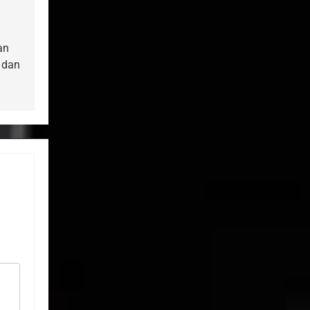
an
 dan