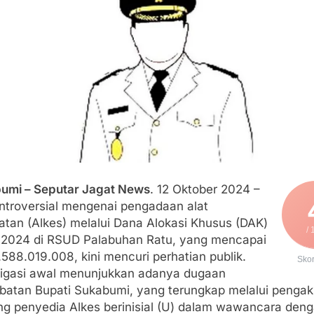
lindung Sukabumi Diduga Lakukan Pungutan melalui Komite Se
engan Edaran Disdik Jabar
FSP Maritim Indonesia Bantah Isu Mogok Nasional TKBM: “B
moni di Tanah Sukaresmi: Kala Mina Padi, P2L, dan Gotong 
elam di Perairan Giligenting Ditemukan, Polisi Pastikan Pena
umi – Seputar Jagat News
. 12 Oktober 2024 –
ontroversial mengenai pengadaan alat
atan (Alkes) melalui Dana Alokasi Khusus (DAK)
/ 
 2024 di RSUD Palabuhan Ratu, yang mencapai
588.019.008, kini mencuri perhatian publik.
Sko
tigasi awal menunjukkan adanya dugaan
libatan Bupati Sukabumi, yang terungkap melalui penga
ng penyedia Alkes berinisial (U) dalam wawancara den