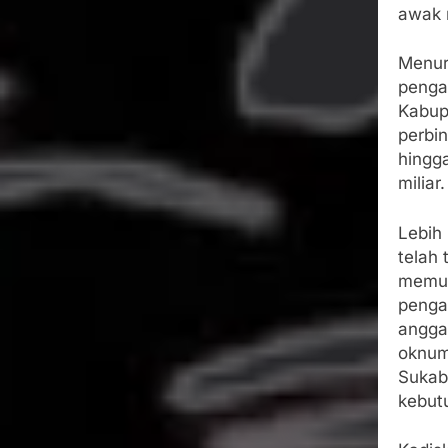
awak 
Menuru
penga
Kabup
perbi
hingg
miliar.
Lebih
telah
memun
penga
anggar
oknum
Sukab
kebut