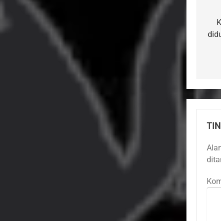
Na
po
K
did
TI
Ala
dit
Kom