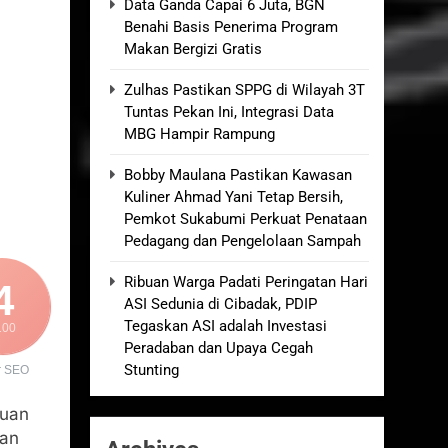
Data Ganda Capai 6 Juta, BGN
Benahi Basis Penerima Program
kolah, Disorot karena Dinilai
Makan Bergizi Gratis
Zulhas Pastikan SPPG di Wilayah 3T
elum Ada Keputusan Resmi”
Tuntas Pekan Ini, Integrasi Data
MBG Hampir Rampung
Royong Menggerakkan Ekonomi Desa
Bobby Maulana Pastikan Kawasan
Kuliner Ahmad Yani Tetap Bersih,
nganan Berjalan Sesuai Prosedur
Pemkot Sukabumi Perkuat Penataan
Pedagang dan Pengelolaan Sampah
Ribuan Warga Padati Peringatan Hari
4
ASI Sedunia di Cibadak, PDIP
Tegaskan ASI adalah Investasi
100
Peradaban dan Upaya Cegah
Stunting
r SEO
kuan
gan