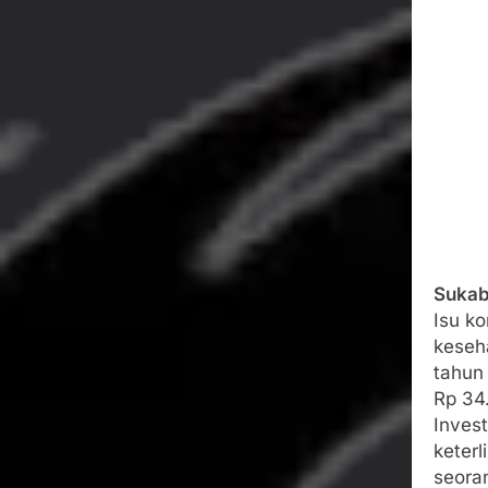
Agustus 5, 2026
SMA Negeri Nya
Bertentangan d
Agustus 4, 2026
Ketua Umum 
Agustus 3, 2026
Menjalin Har
Agustus 3, 2026
Korban Tengg
Agustus 3, 2026
Sukab
Isu k
keseh
tahun
Rp 34.
Inves
keter
seora