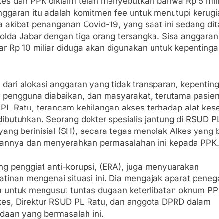
kes dan PPK diklaim telah menyebutkan bahwa Rp 5 mili
anggaran itu adalah komitmen fee untuk menutupi kerugi
a akibat penanganan Covid-19, yang saat ini sedang dit
Polda Jabar dengan tiga orang tersangka. Sisa anggaran
ar Rp 10 miliar diduga akan digunakan untuk kepentinga
 dari alokasi anggaran yang tidak transparan, kepentin
r pengguna diabaikan, dan masyarakat, terutama pasie
PL Ratu, terancam kehilangan akses terhadap alat kes
dibutuhkan. Seorang dokter spesialis jantung di RSUD P
yang berinisial (SH), secara tegas menolak Alkes yang
annya dan menyerahkan permasalahan ini kepada PPK.
ng penggiat anti-korupsi, (ERA), juga menyuarakan
atinan mengenai situasi ini. Dia mengajak aparat peneg
 untuk mengusut tuntas dugaan keterlibatan oknum PP
kes, Direktur RSUD PL Ratu, dan anggota DPRD dalam
daan yang bermasalah ini.