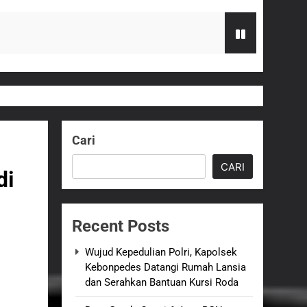
Serahkan Bantuan Kursi Roda
zi Gratis
Cari
G Hampir Rampung
CARI
di
t Sukabumi Perkuat Penataan Pedagang
Recent Posts
n ASI adalah Investasi Peradaban dan
Wujud Kepedulian Polri, Kapolsek
Kebonpedes Datangi Rumah Lansia
dan Serahkan Bantuan Kursi Roda
an Empat Korban Kebakaran KMP Mutiara