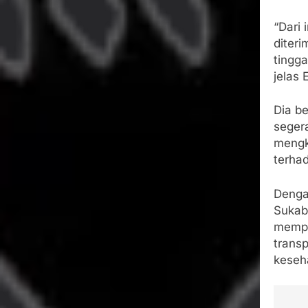
“Dari 
diter
tingga
jelas 
Dia be
seger
mengkl
terha
Denga
Sukab
mempe
trans
keseh