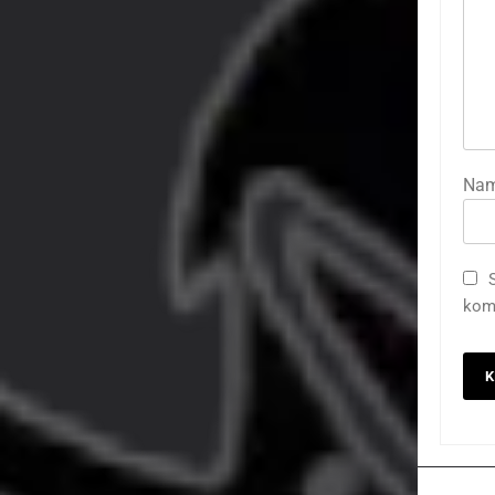
Na
kome