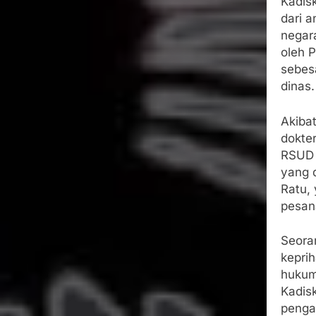
Kadis
dari 
negar
oleh 
sebes
dinas.
Akibat
dokte
RSUD 
yang 
Ratu, 
pesan
Seora
keprih
hukum
Kadis
penga