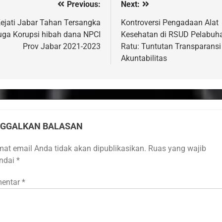
Previous:
Next:
vigasi
s
ejati Jabar Tahan Tersangka
Kontroversi Pengadaan Alat
uga Korupsi hibah dana NPCI
Kesehatan di RSUD Pelabuh
Prov Jabar 2021-2023
Ratu: Tuntutan Transparansi
Akuntabilitas
NGGALKAN BALASAN
mat email Anda tidak akan dipublikasikan.
Ruas yang wajib
andai
*
entar
*