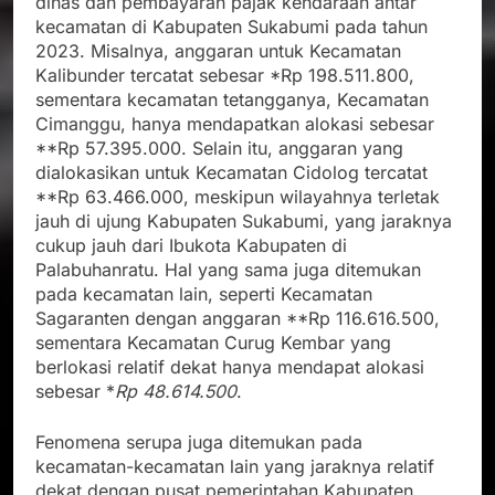
dinas dan pembayaran pajak kendaraan antar
kecamatan di Kabupaten Sukabumi pada tahun
2023. Misalnya, anggaran untuk Kecamatan
Kalibunder tercatat sebesar *Rp 198.511.800,
sementara kecamatan tetangganya, Kecamatan
Cimanggu, hanya mendapatkan alokasi sebesar
**Rp 57.395.000. Selain itu, anggaran yang
dialokasikan untuk Kecamatan Cidolog tercatat
**Rp 63.466.000, meskipun wilayahnya terletak
jauh di ujung Kabupaten Sukabumi, yang jaraknya
cukup jauh dari Ibukota Kabupaten di
Palabuhanratu. Hal yang sama juga ditemukan
pada kecamatan lain, seperti Kecamatan
Sagaranten dengan anggaran **Rp 116.616.500,
sementara Kecamatan Curug Kembar yang
berlokasi relatif dekat hanya mendapat alokasi
sebesar *
Rp 48.614.500
.
Fenomena serupa juga ditemukan pada
kecamatan-kecamatan lain yang jaraknya relatif
dekat dengan pusat pemerintahan Kabupaten