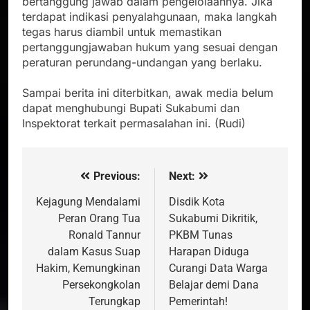
bertanggung jawab dalam pengelolaannya. Jika
terdapat indikasi penyalahgunaan, maka langkah
tegas harus diambil untuk memastikan
pertanggungjawaban hukum yang sesuai dengan
peraturan perundang-undangan yang berlaku.
Sampai berita ini diterbitkan, awak media belum
dapat menghubungi Bupati Sukabumi dan
Inspektorat terkait permasalahan ini. (Rudi)
Previous:
Next:
Navigasi
pos
Kejagung Mendalami
Disdik Kota
Peran Orang Tua
Sukabumi Dikritik,
Ronald Tannur
PKBM Tunas
dalam Kasus Suap
Harapan Diduga
Hakim, Kemungkinan
Curangi Data Warga
Persekongkolan
Belajar demi Dana
Terungkap
Pemerintah!