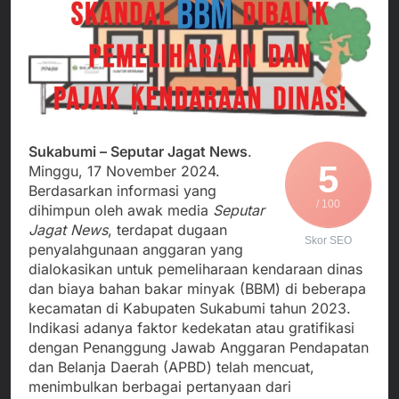
Agustus 5, 2026
Cegah Stunting
Berangkatkan Empat
SMA Negeri Nyalindung
Korban Kebakaran KMP
Sukabumi Diduga
Mutiara Sentosa 2 ke
Lakukan Pungutan
Agustus 4, 2026
Posko Pusat Tg. Perak
melalui Komite Sekolah,
Ketua Umum FSP
Surabaya
Disorot karena Dinilai
Maritim Indonesia
Bertentangan dengan
Bantah Isu Mogok
Agustus 3, 2026
Edaran Disdik Jabar
Nasional TKBM: “Belum
Menjalin Harmoni di
Ada Keputusan Resmi”
Sukabumi – Seputar Jagat News
.
Tanah Sukaresmi: Kala
5
Minggu, 17 November 2024.
Mina Padi, P2L, dan
Agustus 3, 2026
Berdasarkan informasi yang
Gotong Royong
/ 100
Menggerakkan Ekonomi
dihimpun oleh awak media
Seputar
Desa
Jagat News
, terdapat dugaan
Skor SEO
penyalahgunaan anggaran yang
dialokasikan untuk pemeliharaan kendaraan dinas
dan biaya bahan bakar minyak (BBM) di beberapa
kecamatan di Kabupaten Sukabumi tahun 2023.
Indikasi adanya faktor kedekatan atau gratifikasi
dengan Penanggung Jawab Anggaran Pendapatan
dan Belanja Daerah (APBD) telah mencuat,
menimbulkan berbagai pertanyaan dari