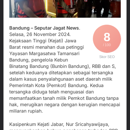
Agustus 3, 2026
Edaran Disdik Jabar
Nasional TKBM: “Belum
Menjalin Harmoni di
Ada Keputusan Resmi”
Tanah Sukaresmi: Kala
Mina Padi, P2L, dan
Agustus 3, 2026
Gotong Royong
Korban Tenggelam di
Bandung – Seputar Jagat News
.
Menggerakkan Ekonomi
Perairan Giligenting
8
Selasa, 26 November 2024.
Desa
Ditemukan, Polisi
Agustus 3, 2026
Kejaksaan Tinggi (Kejati) Jawa
Pastikan Penanganan
/ 100
Kapolresta Sumenep
Barat resmi menahan dua petinggi
Berjalan Sesuai
Sambut Kedatangan
Yayasan Margasatwa Tamansari
Prosedur
Korban Evakuasi KM
Skor SEO
Agustus 3, 2026
Bandung, pengelola Kebun
Mutiara Sentosa 2 di
Binatang Bandung (Bunbin Bandung), RBB dan S,
Pelabuhan Kalianget
setelah keduanya ditetapkan sebagai tersangka
dalam kasus penyalahgunaan aset daerah milik
Pemerintah Kota (Pemkot) Bandung. Kedua
tersangka diduga telah menguasai dan
memanfaatkan tanah milik Pemkot Bandung tanpa
hak, merugikan negara dengan kerugian mencapai
miliaran rupiah.
Kasipenkum Kejati Jabar, Nur Sricahyawijaya,