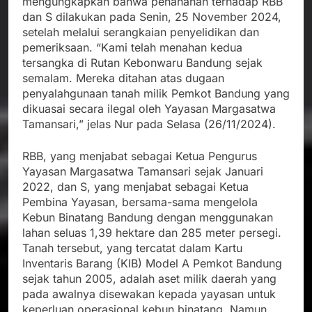
mengungkapkan bahwa penahanan terhadap RBB
dan S dilakukan pada Senin, 25 November 2024,
setelah melalui serangkaian penyelidikan dan
pemeriksaan. “Kami telah menahan kedua
tersangka di Rutan Kebonwaru Bandung sejak
semalam. Mereka ditahan atas dugaan
penyalahgunaan tanah milik Pemkot Bandung yang
dikuasai secara ilegal oleh Yayasan Margasatwa
Tamansari,” jelas Nur pada Selasa (26/11/2024).
RBB, yang menjabat sebagai Ketua Pengurus
Yayasan Margasatwa Tamansari sejak Januari
2022, dan S, yang menjabat sebagai Ketua
Pembina Yayasan, bersama-sama mengelola
Kebun Binatang Bandung dengan menggunakan
lahan seluas 1,39 hektare dan 285 meter persegi.
Tanah tersebut, yang tercatat dalam Kartu
Inventaris Barang (KIB) Model A Pemkot Bandung
sejak tahun 2005, adalah aset milik daerah yang
pada awalnya disewakan kepada yayasan untuk
keperluan operasional kebun binatang. Namun,