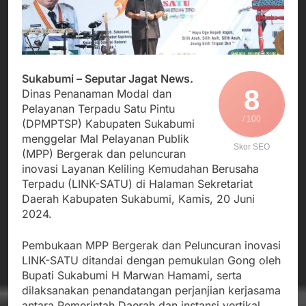
Agustus 5, 2026
Cegah Stunting
Berangkatkan Empat
SMA Negeri Nyalindung
Korban Kebakaran KMP
Sukabumi Diduga
Mutiara Sentosa 2 ke
Lakukan Pungutan
Agustus 4, 2026
Posko Pusat Tg. Perak
melalui Komite Sekolah,
Ketua Umum FSP
Surabaya
Disorot karena Dinilai
Maritim Indonesia
Sukabumi – Seputar Jagat News.
Bertentangan dengan
Bantah Isu Mogok
8
Dinas Penanaman Modal dan
Agustus 3, 2026
Edaran Disdik Jabar
Nasional TKBM: “Belum
Pelayanan Terpadu Satu Pintu
Menjalin Harmoni di
Ada Keputusan Resmi”
/ 100
Tanah Sukaresmi: Kala
(DPMPTSP) Kabupaten Sukabumi
Mina Padi, P2L, dan
menggelar Mal Pelayanan Publik
Agustus 3, 2026
Gotong Royong
Skor SEO
(MPP) Bergerak dan peluncuran
Menggerakkan Ekonomi
inovasi Layanan Keliling Kemudahan Berusaha
Desa
Terpadu (LINK-SATU) di Halaman Sekretariat
Daerah Kabupaten Sukabumi, Kamis, 20 Juni
2024.
Pembukaan MPP Bergerak dan Peluncuran inovasi
LINK-SATU ditandai dengan pemukulan Gong oleh
Bupati Sukabumi H Marwan Hamami, serta
dilaksanakan penandatangan perjanjian kerjasama
antara Pemerintah Daerah dan instansi vertikal