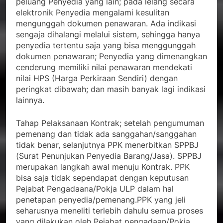
peluang Penyedia yang lain; pada lelang secara
elektronik Penyedia mengalami kesulitan
mengunggah dokumen penawaran. Ada indikasi
sengaja dihalangi melalui sistem, sehingga hanya
penyedia tertentu saja yang bisa menggunggah
dokumen penawaran; Penyedia yang dimenangkan
cenderung memiliki nilai penawaran mendekati
nilai HPS (Harga Perkiraan Sendiri) dengan
peringkat dibawah; dan masih banyak lagi indikasi
lainnya.
Tahap Pelaksanaan Kontrak; setelah pengumuman
pemenang dan tidak ada sanggahan/sanggahan
tidak benar, selanjutnya PPK menerbitkan SPPBJ
(Surat Penunjukan Penyedia Barang/Jasa). SPPBJ
merupakan langkah awal menuju Kontrak. PPK
bisa saja tidak sependapat dengan keputusan
Pejabat Pengadaana/Pokja ULP dalam hal
penetapan penyedia/pemenang.PPK yang jeli
seharusnya meneliti terlebih dahulu semua proses
yang dilakukan oleh Pejabat pengadaan/Pokja