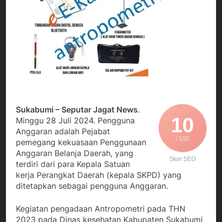
Agustus 3, 2026
Kedekatan Kepala KUA
Sekdis Pendidikan Buka
Pabuaran dengan Istri
Rakor Dewan
Warga Mengemuka
Pendidikan Bersama
Agustus 3, 2026
Mitra Pendidikan di
Gercap Camat Arjasa
Kabupaten Sukabumi
Langsung Turun
Lapangan Temui Warga
Agustus 3, 2026
Desa Paseraman yang
Poktan Kadupugur
Lumpuh dan Hidup
Laksanakan Program
Sebatang Kara
Oplah Non Rawa dan
Agustus 2, 2026
PJIT 2026, Dukung
Sukabumi – Seputar Jagat News
.
Ketersediaan Air Irigasi
10
Minggu 28 Juli 2024. Pengguna
bagi Petani
Anggaran adalah Pejabat
/ 100
pemegang kekuasaan Penggunaan
Anggaran Belanja Daerah, yang
Skor SEO
terdiri dari para Kepala Satuan
kerja Perangkat Daerah (kepala SKPD) yang
ditetapkan sebagai pengguna Anggaran.
Kegiatan pengadaan Antropometri pada THN
2023 pada Dinas kesehatan Kabupaten Sukabumi