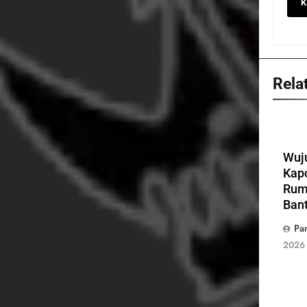
Rela
Wuju
Kap
Rum
Bant
Pa
2026