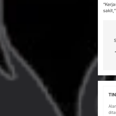
“Kerj
sakit,
Na
po
TI
Ala
dit