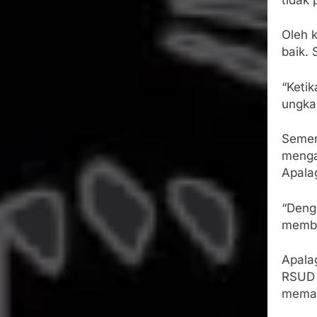
Oleh k
baik. 
“Ketik
ungka
Semen
menga
Apala
“Deng
memba
Apala
RSUD 
memak