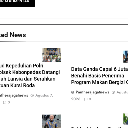
ted News
d Kepedulian Polri,
Data Ganda Capai 6 Jut
olsek Kebonpedes Datangi
Benahi Basis Penerima
ah Lansia dan Serahkan
Program Makan Bergizi G
uan Kursi Roda
Pantherajagatnews
Agustu
ntherajagatnews
Agustus 7,
2026
0
0