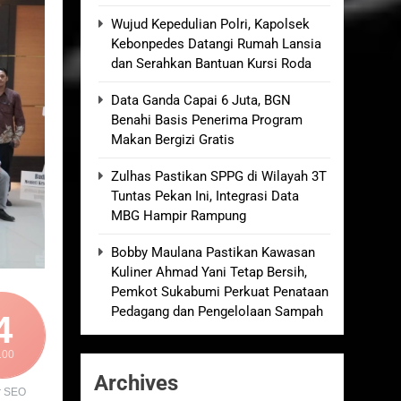
an Empat Korban Kebakaran KMP Mutiara
Wujud Kepedulian Polri, Kapolsek
Kebonpedes Datangi Rumah Lansia
dan Serahkan Bantuan Kursi Roda
kolah, Disorot karena Dinilai
Data Ganda Capai 6 Juta, BGN
Benahi Basis Penerima Program
elum Ada Keputusan Resmi”
Makan Bergizi Gratis
Zulhas Pastikan SPPG di Wilayah 3T
Royong Menggerakkan Ekonomi Desa
Tuntas Pekan Ini, Integrasi Data
MBG Hampir Rampung
Bobby Maulana Pastikan Kawasan
Kuliner Ahmad Yani Tetap Bersih,
Pemkot Sukabumi Perkuat Penataan
Pedagang dan Pengelolaan Sampah
4
100
Archives
r SEO