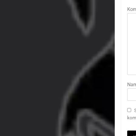
Kom
Na
kome