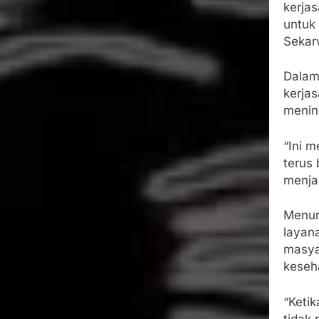
kerja
untuk
Sekar
Dalam
kerjas
menin
“Ini m
terus
menja
Menur
layan
masya
keseh
“Ketik
tidak 