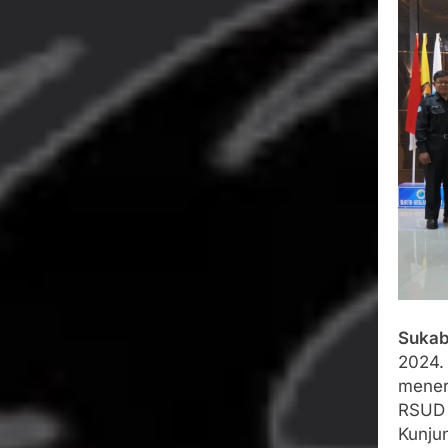
Wujud Kepeduli
Sentosa 2 ke Po
Agustus 5, 2026
SMA Negeri Nya
Bertentangan d
Agustus 4, 2026
Ketua Umum 
Agustus 3, 2026
Menjalin Har
Agustus 3, 2026
Sukab
2024.
mener
RSUD 
Kunju