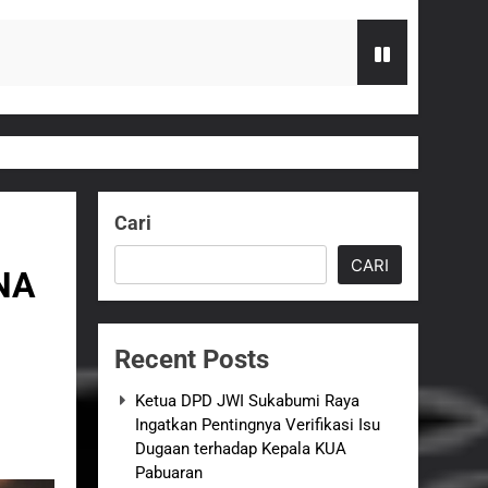
 terhadap Kepala KUA Pabuaran
Serahkan Bantuan Kursi Roda
Cari
zi Gratis
CARI
NA
G Hampir Rampung
Recent Posts
t Sukabumi Perkuat Penataan Pedagang
Ketua DPD JWI Sukabumi Raya
Ingatkan Pentingnya Verifikasi Isu
n ASI adalah Investasi Peradaban dan
Dugaan terhadap Kepala KUA
Pabuaran