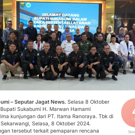
an Polri, Kapolresta Sumenep Koordinasikan dan Berangkatk
sko Pusat Tg. Perak Surabaya
lindung Sukabumi Diduga Lakukan Pungutan melalui Komite Se
engan Edaran Disdik Jabar
FSP Maritim Indonesia Bantah Isu Mogok Nasional TKBM: “B
moni di Tanah Sukaresmi: Kala Mina Padi, P2L, dan Gotong 
umi – Seputar Jagat News.
Selasa 8 Oktober
 Bupati Sukabumi H. Marwan Hamami
ima kunjungan dari PT. Itama Ranoraya. Tbk di
/ 
Sekarwangi, Selasa, 8 Oktober 2024.
ngan tersebut terkait pemaparan rencana
Sko