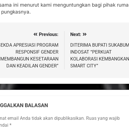
asama ini menurut kami menguntungkan bagi pihak rum
” pungkasnya.
Previous:
Next:
vigasi
s
SEKDA APRESIASI PROGRAM
DITERIMA BUPATI SUKABUM
RESPONSIF GENDER
INDOSAT “PERKUAT
“MEMBANGUN KESETARAAN
KOLABORASI KEMBANGKA
DAN KEADILAN GENDER”
SMART CITY”
NGGALKAN BALASAN
mat email Anda tidak akan dipublikasikan.
Ruas yang wajib
andai
*