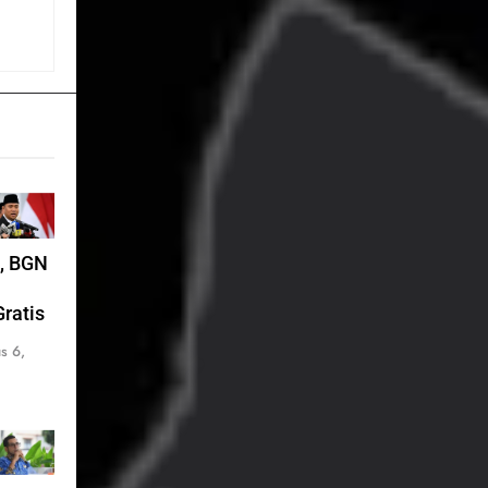
a, BGN
ratis
s 6,