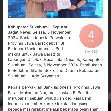
Agustus 5, 2026
Cegah Stunting
Berangkatkan Empat
SMA Negeri Nyalindung
Korban Kebakaran KMP
Sukabumi Diduga
Mutiara Sentosa 2 ke
Lakukan Pungutan
Agustus 4, 2026
Posko Pusat Tg. Perak
melalui Komite Sekolah,
Ketua Umum FSP
Surabaya
Disorot karena Dinilai
Kabupaten Sukabumi – Seputar
Maritim Indonesia
Bertentangan dengan
4
Jagat News
. Selasa, 5 November
Bantah Isu Mogok
Agustus 3, 2026
Edaran Disdik Jabar
Nasional TKBM: “Belum
2024. Bank Indonesia Perwakilan
Menjalin Harmoni di
Ada Keputusan Resmi”
/ 100
Provinsi Jawa Barat gebyar BI
Tanah Sukaresmi: Kala
Berkibar (Bank Indonesia Beri
Mina Padi, P2L, dan
Agustus 3, 2026
Skor SEO
Gotong Royong
makna untuk Jawa Barat) di
Menggerakkan Ekonomi
Lapangan Cisolok, Kecamatan Cisolok, Kabupaten
Desa
Sukabumi, Selasa, 5 November 2024. Pembukaan
BI Berkibar dihadiri Sekretaris Daerah Kabupaten
Sukabumi H Ade Suryaman.
Kepala perwakilan Bank Indonesia, Provinsi Jawa
Barat, Muhamad Nur, menjelaskan BI Berkibar
merupakan sebuah wujud dan dedikasi Bank
Indonesia memberikan kedekatan langsung
kepada masyarakat melalui beberapa pelayanan,