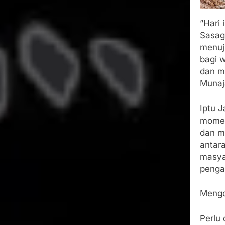
​”Har
Sasag
menuj
bagi 
dan m
Munaja
​Iptu
momen
dan m
antar
masya
penga
​Meng
​Perl