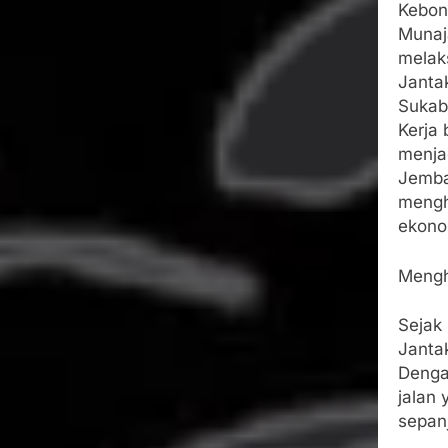
Kebon
Munaj
melak
Janta
Sukab
​Kerja
menja
Jembat
mengh
ekono
​Meng
​Sejak
Janta
Denga
jalan
sepan