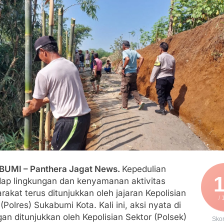
engan Edaran Disdik Jabar
FSP Maritim Indonesia Bantah Isu Mogok Nasional TKBM: “B
moni di Tanah Sukaresmi: Kala Mina Padi, P2L, dan Gotong 
elam di Perairan Giligenting Ditemukan, Polisi Pastikan Pena
umenep Sambut Kedatangan Korban Evakuasi KM Mutiara Sent
BUMI – Panthera Jagat News.
Kepedulian
dap lingkungan dan kenyamanan aktivitas
akat terus ditunjukkan oleh jajaran Kepolisian
/ 
(Polres) Sukabumi Kota. Kali ini, aksi nyata di
an ditunjukkan oleh Kepolisian Sektor (Polsek)
Sko