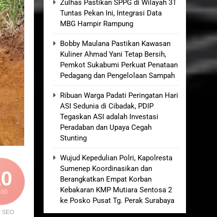
Zulhas Pastikan SPPG di Wilayah 3T
Tuntas Pekan Ini, Integrasi Data
MBG Hampir Rampung
elum Ada Keputusan Resmi”
Bobby Maulana Pastikan Kawasan
Royong Menggerakkan Ekonomi Desa
Kuliner Ahmad Yani Tetap Bersih,
Pemkot Sukabumi Perkuat Penataan
nganan Berjalan Sesuai Prosedur
Pedagang dan Pengelolaan Sampah
Ribuan Warga Padati Peringatan Hari
osa 2 di Pelabuhan Kalianget
ASI Sedunia di Cibadak, PDIP
Tegaskan ASI adalah Investasi
Peradaban dan Upaya Cegah
Stunting
Wujud Kepedulian Polri, Kapolresta
Sumenep Koordinasikan dan
10
Berangkatkan Empat Korban
Kebakaran KMP Mutiara Sentosa 2
100
ke Posko Pusat Tg. Perak Surabaya
r SEO