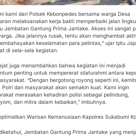
i ini kami dari Polsek Kebonpedes bersama warga Desa
aran melaksanakan kerja bakti memperbaiki jalan lingk
u Jembatan Gantung Prima Jantake. Akses ini sangat p
warga. Jika jalannya rusak, tentu akan menghambat akti
embahayakan keselamatan para pelintas,” ujar Iptu Jaj
t di sela-sela kegiatan.
 Jajat juga menambahkan bahwa kegiatan ini menjadi
tum penting untuk mempererat silaturahmi antara kepo
asyarakat. “Dengan bergotong royong seperti ini, kemit
a Polri dan masyarakat akan semakin kuat. Kami ingin
rakat merasakan kehadiran polisi sebagai pelindung,
yom, dan mitra dalam kebaikan,” imbuhnya.
optimalkan Warisan Kemanusiaan Kapolres Sukabumi K
u diketahui, Jembatan Gantung Prima Jantake yang menj