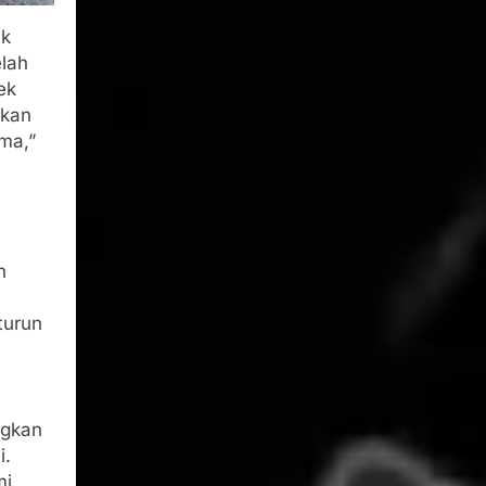
ak
lah
ek
ikan
ma,”
n
turun
ngkan
i.
mi