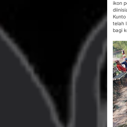
ikon p
diinis
Kunto 
telah
bagi 