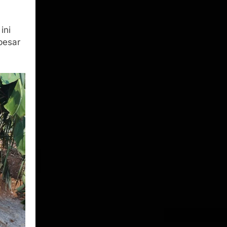
ini
besar