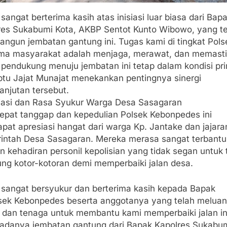
 sangat berterima kasih atas inisiasi luar biasa dari Bap
res Sukabumi Kota, AKBP Sentot Kunto Wibowo, yang te
ngun jembatan gantung ini. Tugas kami di tingkat Pols
ma masyarakat adalah menjaga, merawat, dan memast
 pendukung menuju jembatan ini tetap dalam kondisi pri
Iptu Jajat Munajat menekankan pentingnya sinergi
anjutan tersebut.
siasi dan Rasa Syukur Warga Desa Sasagaran
 cepat tanggap dan kepedulian Polsek Kebonpedes ini
pat apresiasi hangat dari warga Kp. Jantake dan jajara
intah Desa Sasagaran. Mereka merasa sangat terbantu
 kehadiran personil kepolisian yang tidak segan untuk 
ung kotor-kotoran demi memperbaiki jalan desa.
i sangat bersyukur dan berterima kasih kepada Bapak
sek Kebonpedes beserta anggotanya yang telah melua
 dan tenaga untuk membantu kami memperbaiki jalan in
 adanya jembatan gantung dari Bapak Kapolres Sukabu