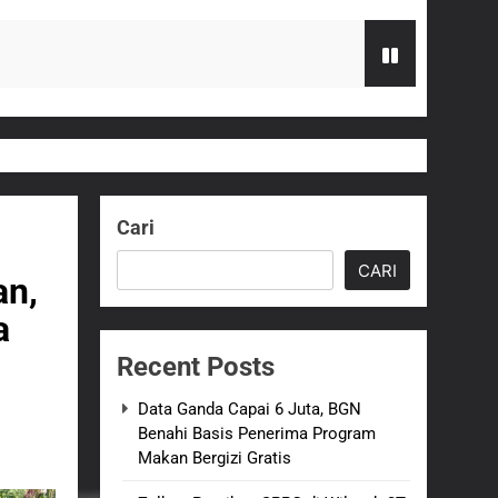
zi Gratis
G Hampir Rampung
Cari
t Sukabumi Perkuat Penataan Pedagang
CARI
an,
a
n ASI adalah Investasi Peradaban dan
Recent Posts
an Empat Korban Kebakaran KMP Mutiara
Data Ganda Capai 6 Juta, BGN
Benahi Basis Penerima Program
Makan Bergizi Gratis
kolah, Disorot karena Dinilai