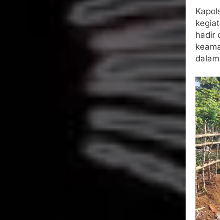
​Kapo
kegiat
hadir
keama
dalam