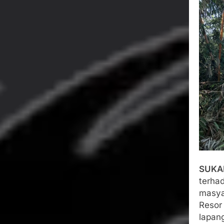
Bertentangan d
Agustus 4, 2026
Ketua Umum 
Agustus 3, 2026
Menjalin Har
Agustus 3, 2026
Korban Tengg
Agustus 3, 2026
Kapolresta S
Agustus 3, 2026
​SUKA
terha
masyar
Resor 
lapang