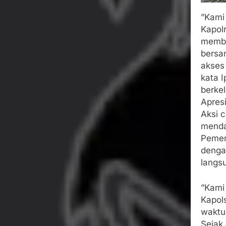
​”Kami
Kapol
memba
bersa
akses
kata 
berkel
​Apre
​Aksi
menda
Pemer
dengan
langs
​”Kam
Kapol
waktu
Sejak