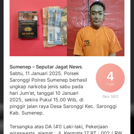
Agustus 4, 2026
Posko Pusat Tg. Perak
melalui Komite Sekolah,
Ketua Umum FSP
Surabaya
Disorot karena Dinilai
Maritim Indonesia
Bertentangan dengan
Bantah Isu Mogok
Agustus 3, 2026
Edaran Disdik Jabar
Nasional TKBM: “Belum
Menjalin Harmoni di
Ada Keputusan Resmi”
Tanah Sukaresmi: Kala
Mina Padi, P2L, dan
Agustus 3, 2026
Gotong Royong
Korban Tenggelam di
Menggerakkan Ekonomi
Perairan Giligenting
Desa
Ditemukan, Polisi
Agustus 3, 2026
Pastikan Penanganan
Sumenep – Seputar Jagat News
.
Berjalan Sesuai
4
Sabtu, 11 Januari 2025. Polsek
Prosedur
Saronggi Polres Sumenep berhasil
/ 100
ungkap narkoba jenis sabu pada
hari Jum’at, tanggal 10 Januari
Skor SEO
2025, sekira Pukul 15.00 Wib, di
pinggir jalan raya Desa Saronggi Kec. Saronggi
Kab. Sumenep.
Tersangka atas DA (41) Laki-laki, Pekerjaan
wiraswasta, alamat : Jl. Kermata 17 RT : 002 / RW