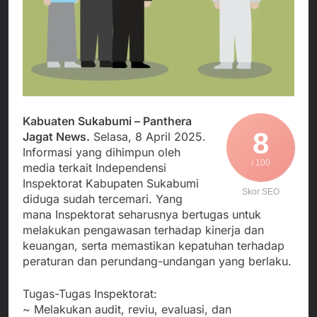
Agustus 3, 2026
Kedekatan Kepala KUA
Sekdis Pendidikan Buka
Pabuaran dengan Istri
Rakor Dewan
Warga Mengemuka
Pendidikan Bersama
Agustus 3, 2026
Mitra Pendidikan di
Gercap Camat Arjasa
Kabupaten Sukabumi
Langsung Turun
Lapangan Temui Warga
Agustus 3, 2026
Desa Paseraman yang
Poktan Kadupugur
Lumpuh dan Hidup
Kabuaten Sukabumi – Panthera
Laksanakan Program
Sebatang Kara
8
Jagat News.
Selasa, 8 April 2025.
Oplah Non Rawa dan
Agustus 2, 2026
Informasi yang dihimpun oleh
PJIT 2026, Dukung
/ 100
Ketersediaan Air Irigasi
media terkait Independensi
bagi Petani
Inspektorat Kabupaten Sukabumi
Skor SEO
diduga sudah tercemari. Yang
mana Inspektorat seharusnya bertugas untuk
melakukan pengawasan terhadap kinerja dan
keuangan, serta memastikan kepatuhan terhadap
peraturan dan perundang-undangan yang berlaku.
Tugas-Tugas Inspektorat:
~ Melakukan audit, reviu, evaluasi, dan