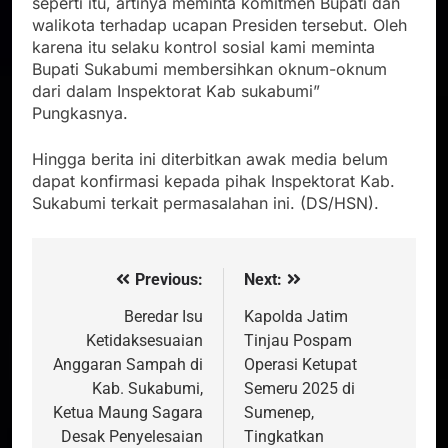
seperti itu, artinya meminta komitmen Bupati dan
walikota terhadap ucapan Presiden tersebut. Oleh
karena itu selaku kontrol sosial kami meminta
Bupati Sukabumi membersihkan oknum-oknum
dari dalam Inspektorat Kab sukabumi”
Pungkasnya.
Hingga berita ini diterbitkan awak media belum
dapat konfirmasi kepada pihak Inspektorat Kab.
Sukabumi terkait permasalahan ini. (DS/HSN).
Previous:
Next:
Navigasi
pos
Beredar Isu
Kapolda Jatim
Ketidaksesuaian
Tinjau Pospam
Anggaran Sampah di
Operasi Ketupat
Kab. Sukabumi,
Semeru 2025 di
Ketua Maung Sagara
Sumenep,
Desak Penyelesaian
Tingkatkan