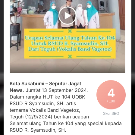
Agustus 3, 2026
Edaran Disdik Jabar
Nasional TKBM: “Belum
Menjalin Harmoni di
Ada Keputusan Resmi”
Tanah Sukaresmi: Kala
Mina Padi, P2L, dan
Agustus 3, 2026
Gotong Royong
Korban Tenggelam di
Menggerakkan Ekonomi
Perairan Giligenting
Desa
Ditemukan, Polisi
Agustus 3, 2026
Pastikan Penanganan
Kapolresta Sumenep
Berjalan Sesuai
Sambut Kedatangan
Prosedur
Korban Evakuasi KM
Agustus 3, 2026
Mutiara Sentosa 2 di
Pelabuhan Kalianget
Kota Sukabumi – Seputar Jagat
4
News
. Jum’at 13 September 2024.
Dalam rangka HUT ke-104 UOBK
/ 100
RSUD R Syamsudin, SH. artis
ternama Vokalis Band Vagetoz,
Skor SEO
Teguh (12/9/2024) berikan ucapan
Selamat ulang Tahun ke 104 yang special kepada
RSUD R. Syamsudin, SH.