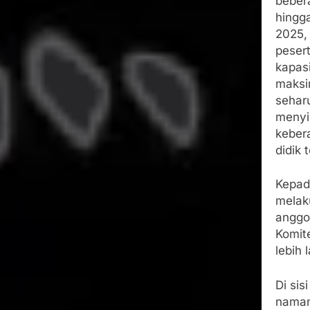
bebera
hingga
2025,
peser
kapasi
maksim
seharu
menyi
keber
didik 
Kepad
melak
anggo
Komit
lebih l
Di sis
naman