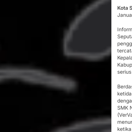
Kota 
Janua
Infor
Seput
pengg
terca
Kepal
Kabup
serius
Berda
ketida
denga
SMK Ne
(VerVa
menun
ketika