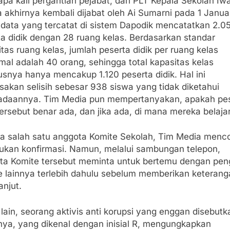
pa kali pergantian pejabat, dari PLT Kepala Sekolah Iw
 akhirnya kembali dijabat oleh Ai Sumarni pada 1 Janua
 data yang tercatat di sistem Dapodik mencatatkan 2.0
ta didik dengan 28 ruang kelas. Berdasarkan standar
tas ruang kelas, jumlah peserta didik per ruang kelas
al adalah 40 orang, sehingga total kapasitas kelas
snya hanya mencakup 1.120 peserta didik. Hal ini
sakan selisih sebesar 938 siswa yang tidak diketahui
adaannya. Tim Media pun mempertanyakan, apakah pe
tersebut benar ada, dan jika ada, di mana mereka belajar
a salah satu anggota Komite Sekolah, Tim Media menc
ukan konfirmasi. Namun, melalui sambungan telepon,
ta Komite tersebut meminta untuk bertemu dengan pen
e lainnya terlebih dahulu sebelum memberikan keterang
anjut.
i lain, seorang aktivis anti korupsi yang enggan disebutk
ya, yang dikenal dengan inisial R, mengungkapkan