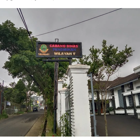
lindung Sukabumi Diduga Lakukan Pungutan melalui Komite Se
engan Edaran Disdik Jabar
FSP Maritim Indonesia Bantah Isu Mogok Nasional TKBM: “B
moni di Tanah Sukaresmi: Kala Mina Padi, P2L, dan Gotong 
elam di Perairan Giligenting Ditemukan, Polisi Pastikan Pena