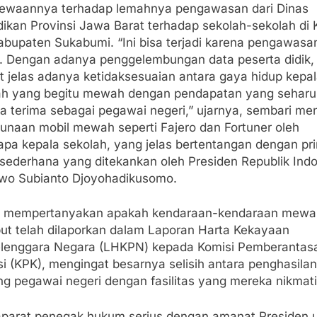
ewaannya terhadap lemahnya pengawasan dari Dinas
dikan Provinsi Jawa Barat terhadap sekolah-sekolah di 
abupaten Sukabumi. “Ini bisa terjadi karena pengawasa
. Dengan adanya penggelembungan data peserta didik,
at jelas adanya ketidaksesuaian antara gaya hidup kepa
ah yang begitu mewah dengan pendapatan yang sehar
a terima sebagai pegawai negeri,” ujarnya, sembari men
unaan mobil mewah seperti Fajero dan Fortuner oleh
apa kepala sekolah, yang jelas bertentangan dengan pri
 sederhana yang ditekankan oleh Presiden Republik Indo
wo Subianto Djoyohadikusomo.
a mempertanyakan apakah kendaraan-kendaraan mewa
but telah dilaporkan dalam Laporan Harta Kekayaan
lenggara Negara (LHKPN) kepada Komisi Pemberantas
i (KPK), mengingat besarnya selisih antara penghasilan
ng pegawai negeri dengan fasilitas yang mereka nikmati
 aparat penegak hukum serius dengan amanat Presiden 