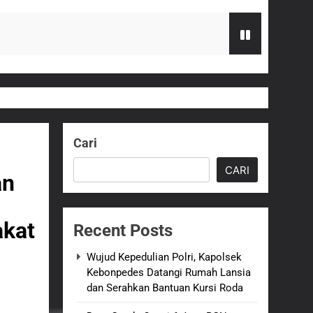
Serahkan Bantuan Kursi Roda
zi Gratis
Cari
G Hampir Rampung
CARI
an
t Sukabumi Perkuat Penataan Pedagang
akat
Recent Posts
n ASI adalah Investasi Peradaban dan
Wujud Kepedulian Polri, Kapolsek
Kebonpedes Datangi Rumah Lansia
dan Serahkan Bantuan Kursi Roda
an Empat Korban Kebakaran KMP Mutiara