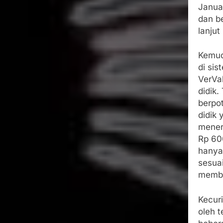
Janua
dan be
lanju
Kemud
di si
VerVal
didik.
berpo
didik
mener
Rp 60
hanya
sesuai
member
Kecur
oleh 