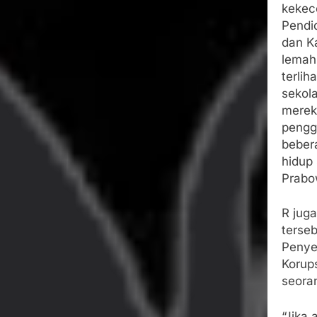
kekec
Pendi
dan K
lemah
terlih
sekol
merek
pengg
beber
hidup
Prabo
R jug
terse
Penye
Korups
seora
“Jika