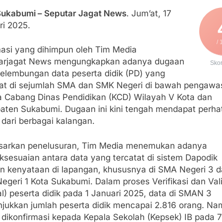
Sukabumi – Seputar Jagat News
. Jum’at, 17
ri 2025.
/ 
masi yang dihimpun oleh Tim Media
arjagat News mengungkapkan adanya dugaan
Sko
elembungan data peserta didik (PD) yang
tat di sejumlah SMA dan SMK Negeri di bawah pengawa
a Cabang Dinas Pendidikan (KCD) Wilayah V Kota dan
aten Sukabumi. Dugaan ini kini tengah mendapat perha
 dari berbagai kalangan.
sarkan penelusuran, Tim Media menemukan adanya
ksesuaian antara data yang tercatat di sistem Dapodik
n kenyataan di lapangan, khususnya di SMA Negeri 3 
geri 1 Kota Sukabumi. Dalam proses Verifikasi dan Val
l) peserta didik pada 1 Januari 2025, data di SMAN 3
jukkan jumlah peserta didik mencapai 2.816 orang. Na
 dikonfirmasi kepada Kepala Sekolah (Kepsek) IB pada 7