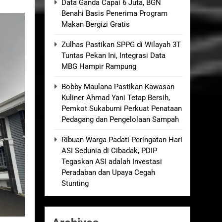
Data Ganda Capai 6 Juta, BGN
Benahi Basis Penerima Program
kolah, Disorot karena Dinilai
Makan Bergizi Gratis
Zulhas Pastikan SPPG di Wilayah 3T
elum Ada Keputusan Resmi”
Tuntas Pekan Ini, Integrasi Data
MBG Hampir Rampung
Royong Menggerakkan Ekonomi Desa
Bobby Maulana Pastikan Kawasan
Kuliner Ahmad Yani Tetap Bersih,
nganan Berjalan Sesuai Prosedur
Pemkot Sukabumi Perkuat Penataan
Pedagang dan Pengelolaan Sampah
Ribuan Warga Padati Peringatan Hari
ASI Sedunia di Cibadak, PDIP
Tegaskan ASI adalah Investasi
Peradaban dan Upaya Cegah
Stunting