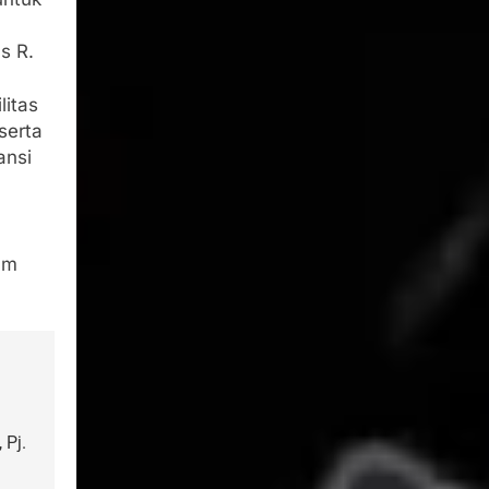
s R.
litas
serta
ansi
um
Pj.