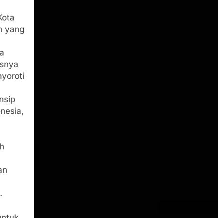
Kota
n yang
la
usnya
yoroti
nsip
nesia,
h
an
.
untuk