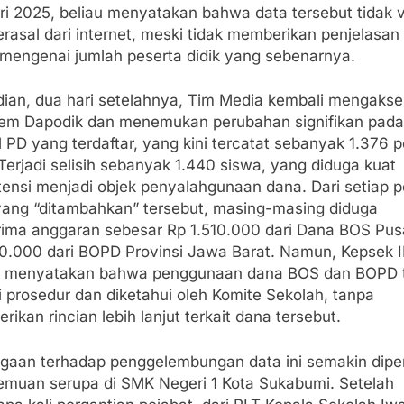
ri 2025, beliau menyatakan bahwa data tersebut tidak v
rasal dari internet, meski tidak memberikan penjelasan 
t mengenai jumlah peserta didik yang sebenarnya.
ian, dua hari setelahnya, Tim Media kembali mengakse
stem Dapodik dan menemukan perubahan signifikan pada
 PD yang terdaftar, yang kini tercatat sebanyak 1.376 
 Terjadi selisih sebanyak 1.440 siswa, yang diduga kuat
tensi menjadi objek penyalahgunaan dana. Dari setiap p
 yang “ditambahkan” tersebut, masing-masing diduga
ima anggaran sebesar Rp 1.510.000 dari Dana BOS Pus
0.000 dari BOPD Provinsi Jawa Barat. Namun, Kepsek 
 menyatakan bahwa penggunaan dana BOS dan BOPD 
 prosedur dan diketahui oleh Komite Sekolah, tanpa
ikan rincian lebih lanjut terkait dana tersebut.
igaan terhadap penggelembungan data ini semakin dipe
temuan serupa di SMK Negeri 1 Kota Sukabumi. Setelah