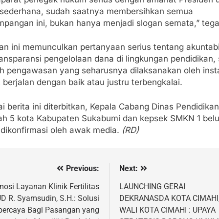
 sederhana, sudah saatnya membersihkan semua
mpangan ini, bukan hanya menjadi slogan semata,” tega
an ini memunculkan pertanyaan serius tentang akuntabi
ansparansi pengelolaan dana di lingkungan pendidikan, 
h pengawasan yang seharusnya dilaksanakan oleh inst
t berjalan dengan baik atau justru terbengkalai.
 berita ini diterbitkan, Kepala Cabang Dinas Pendidikan
ah 5 kota Kabupaten Sukabumi dan kepsek SMKN 1 bel
 dikonfirmasi oleh awak media.
(RD)
Previous:
Next:
vigasi
s
osi Layanan Klinik Fertilitas
LAUNCHING GERAI
D R. Syamsudin, S.H.: Solusi
DEKRANASDA KOTA CIMAHI, 
percaya Bagi Pasangan yang
WALI KOTA CIMAHI : UPAYA