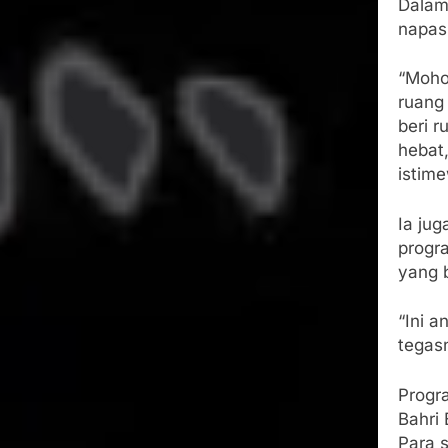
Dalam
napas
“Moho
ruang
beri 
hebat
istime
Ia ju
progr
yang 
“Ini 
tegas
Progra
Bahri 
Para s