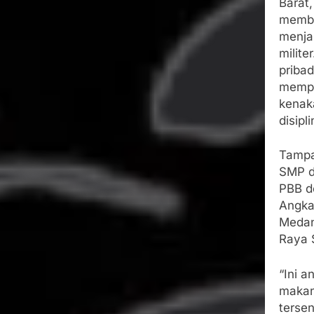
Barat,
memba
menja
milite
priba
mempe
kenaka
disipl
Tampa
SMP di
PBB d
Angkat
Medan
Raya 
“Ini a
makan
terse