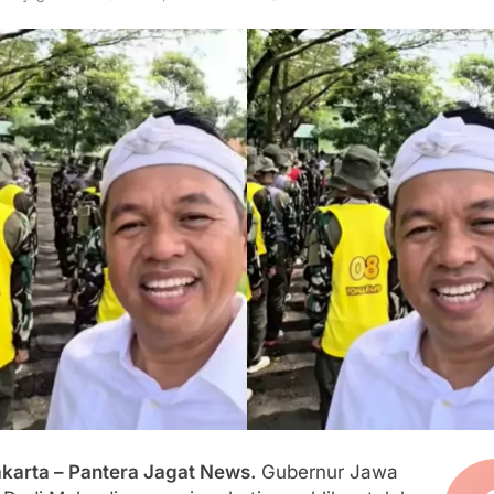
an Polri, Kapolresta Sumenep Koordinasikan dan Berangkatk
sko Pusat Tg. Perak Surabaya
lindung Sukabumi Diduga Lakukan Pungutan melalui Komite Se
engan Edaran Disdik Jabar
FSP Maritim Indonesia Bantah Isu Mogok Nasional TKBM: “B
moni di Tanah Sukaresmi: Kala Mina Padi, P2L, dan Gotong 
karta – Pantera Jagat News.
Gubernur Jawa