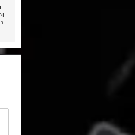
t
NI
an