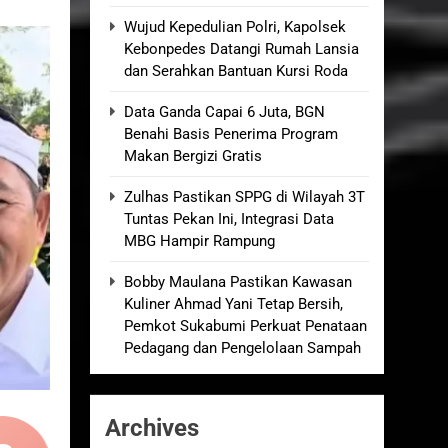
an Empat Korban Kebakaran KMP Mutiara
Wujud Kepedulian Polri, Kapolsek
Kebonpedes Datangi Rumah Lansia
dan Serahkan Bantuan Kursi Roda
kolah, Disorot karena Dinilai
Data Ganda Capai 6 Juta, BGN
Benahi Basis Penerima Program
elum Ada Keputusan Resmi”
Makan Bergizi Gratis
Zulhas Pastikan SPPG di Wilayah 3T
Royong Menggerakkan Ekonomi Desa
Tuntas Pekan Ini, Integrasi Data
MBG Hampir Rampung
Bobby Maulana Pastikan Kawasan
Kuliner Ahmad Yani Tetap Bersih,
Pemkot Sukabumi Perkuat Penataan
Pedagang dan Pengelolaan Sampah
Archives