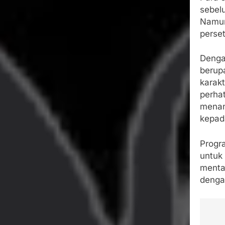
sebelu
Namun
perse
Denga
berup
karak
perhat
menan
kepad
Progr
untuk
menta
dengan
Na