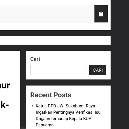
 terhadap Kepala KUA Pabuaran
Serahkan Bantuan Kursi Roda
Cari
zi Gratis
CARI
G Hampir Rampung
nur
Recent Posts
t Sukabumi Perkuat Penataan Pedagang
k-
Ketua DPD JWI Sukabumi Raya
Ingatkan Pentingnya Verifikasi Isu
n ASI adalah Investasi Peradaban dan
Dugaan terhadap Kepala KUA
Pabuaran