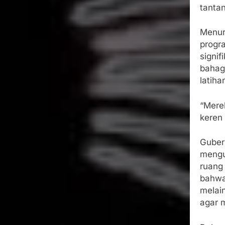
tanta
Menur
progr
signif
bahag
latiha
“Mere
keren
Guber
mengu
ruang
bahwa
melai
agar m