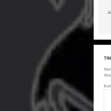
po
Ju
TI
Ala
dit
Kom