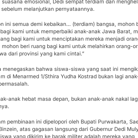
 suasana emosional, Dedi sempat terdiam dan menghe
 sebelum melanjutkan pernyataannya.
n ini semua demi kebaikan… (terdiam) bangsa, mohon b
 bagi kami untuk memperbaiki anak-anak Jawa Barat, 
ruang bagi kami untuk menciptakan mereka menjadi oran
, mohon beri ruang bagi kami untuk melahirkan orang-o
wa dari provinsi yang kami cintai.”
ga menegaskan bahwa siswa-siswa yang saat ini mengik
am di Menarmed 1/Sthira Yudha Kostrad bukan lagi ana
bermasalah.
anak-anak hebat masa depan, bukan anak-anak nakal lagi
nya.
m pembinaan ini dipelopori oleh Bupati Purwakarta, Sa
Binzein, atas gagasan langsung dari Gubernur Dedi Muly
iswa yang dikirim ke barak militer adalah mereka yang