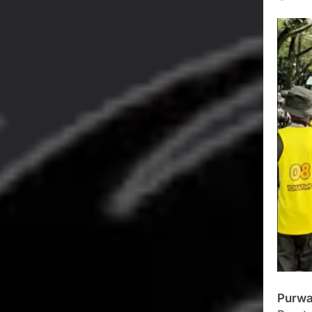
Wujud Kepeduli
Sentosa 2 ke Po
Agustus 5, 2026
SMA Negeri Nya
Bertentangan d
Agustus 4, 2026
Ketua Umum 
Agustus 3, 2026
Menjalin Har
Agustus 3, 2026
Purwa