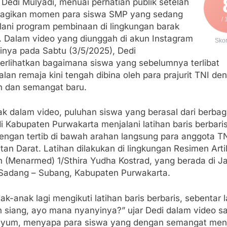
 Dedi Mulyadi, menuai perhatian publik setelah
gikan momen para siswa SMP yang sedang
/ 
lani program pembinaan di lingkungan barak
r. Dalam video yang diunggah di akun Instagram
Sko
dinya pada Sabtu (3/5/2025), Dedi
rlihatkan bagaimana siswa yang sebelumnya terlibat
lan remaja kini tengah dibina oleh para prajurit TNI de
in dan semangat baru.
k dalam video, puluhan siswa yang berasal dari berbag
 Kabupaten Purwakarta menjalani latihan baris berbari
engan tertib di bawah arahan langsung para anggota T
an Darat. Latihan dilakukan di lingkungan Resimen Artil
 (Menarmed) 1/Sthira Yudha Kostrad, yang berada di J
Sadang – Subang, Kabupaten Purwakarta.
nak-anak lagi mengikuti latihan baris berbaris, sebentar l
 siang, ayo mana nyanyinya?” ujar Dedi dalam video s
nyum, menyapa para siswa yang dengan semangat me