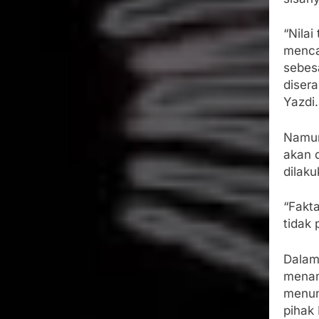
“Nilai
menca
sebes
disera
Yazdi.
Namun
akan 
dilaku
“Fakta
tidak 
Dalam
menam
menun
pihak