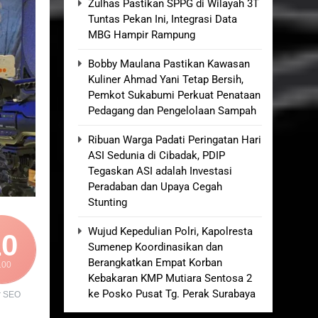
Zulhas Pastikan SPPG di Wilayah 3T
Tuntas Pekan Ini, Integrasi Data
MBG Hampir Rampung
elum Ada Keputusan Resmi”
Bobby Maulana Pastikan Kawasan
Royong Menggerakkan Ekonomi Desa
Kuliner Ahmad Yani Tetap Bersih,
Pemkot Sukabumi Perkuat Penataan
nganan Berjalan Sesuai Prosedur
Pedagang dan Pengelolaan Sampah
Ribuan Warga Padati Peringatan Hari
osa 2 di Pelabuhan Kalianget
ASI Sedunia di Cibadak, PDIP
Tegaskan ASI adalah Investasi
Peradaban dan Upaya Cegah
Stunting
Wujud Kepedulian Polri, Kapolresta
10
Sumenep Koordinasikan dan
Berangkatkan Empat Korban
100
Kebakaran KMP Mutiara Sentosa 2
ke Posko Pusat Tg. Perak Surabaya
r SEO