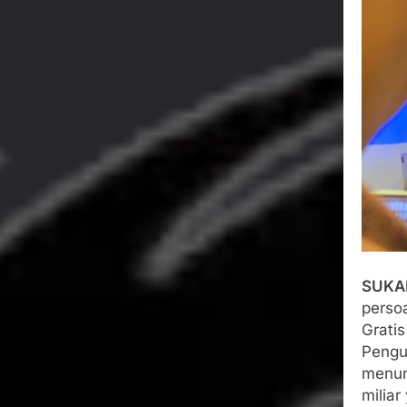
Bertentangan d
Agustus 4, 2026
Ketua Umum 
Agustus 3, 2026
Menjalin Har
Agustus 3, 2026
Korban Tengg
Agustus 3, 2026
Kapolresta S
Agustus 3, 2026
SUKA
perso
Gratis
Pengu
menun
miliar