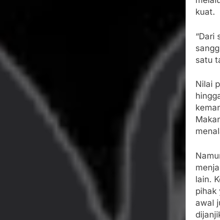
melal
kuat.
“Dari 
sangg
satu t
Nilai 
hingga
keman
Makan
menal
Namun
menjad
lain.
pihak
awal 
dijanj