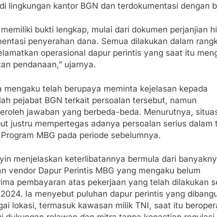
 di lingkungan kantor BGN dan terdokumentasi dengan b
memiliki bukti lengkap, mulai dari dokumen perjanjian h
entasi penyerahan dana. Semua dilakukan dalam rang
lamatkan operasional dapur perintis yang saat itu men
tan pendanaan,” ujarnya.
ga mengaku telah berupaya meminta kejelasan kepada
lah pejabat BGN terkait persoalan tersebut, namun
roleh jawaban yang berbeda-beda. Menurutnya, situas
but justru mempertegas adanya persoalan serius dalam 
a Program MBG pada periode sebelumnya.
yin menjelaskan keterlibatannya bermula dari banyakn
an vendor Dapur Perintis MBG yang mengaku belum
ima pembayaran atas pekerjaan yang telah dilakukan s
 2024. Ia menyebut puluhan dapur perintis yang dibangu
ai lokasi, termasuk kawasan milik TNI, saat itu beroper