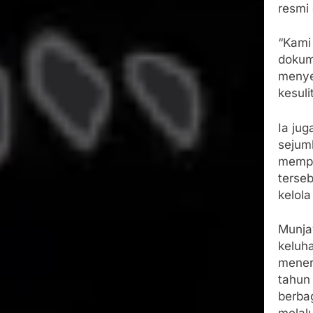
resmi
“Kami 
dokum
menye
kesuli
Ia ju
sejum
mempe
terse
kelol
Munja
keluh
mener
tahun
berbag