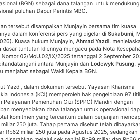
Nasional (BGN) sebagai dana talangan untuk mendukung
sional puluhan Dapur Perintis MBG.
tan tersebut disampaikan Munjayin bersama tim kuasa
nya dalam konferensi pers yang digelar di
Sukabumi
, 
2026). Kuasa hukum Munjayin,
Ahmad Yazdi
, menjelask
 dasar tuntutan kliennya mengacu pada Nota Kesepa
 Nomor 02/MoU.02/IX/2025 tertanggal 2 September 20
ditandatangani antara Munjayin dan
Lodewyk Pusung
, 
itu menjabat sebagai Wakil Kepala BGN.
ut Yazdi, dalam dokumen tersebut Yayasan Kharisma
kia Indonesia (KCI) memperoleh hak pengelolaan 97 titi
n Pelayanan Pemenuhan Gizi (SPPG) Mandiri dengan
iban menyediakan dana talangan untuk operasional dap
 total komitmen yang tercantum dalam perjanjian mencap
miliar 250 juta. Tahap pertama disebut telah dibayarka
ar Rp62 miliar 250 juta pada Agustus 2025, sedangkan
a diserahkan melalui cek senilai Rp99 miliar dan Rp66 mi