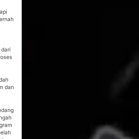
api
pernah
 dari
roses
udah
um dan
edang
engah
ogram
telah