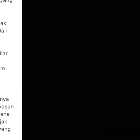
 yang
dak
ari
liar
am
mnya
ayasan
rena
jak
yang