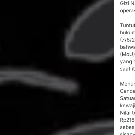
Gizi 
opera
Tuntu
hukum
(7/6/
bahwa
(MoU)
yang 
saat 
Menur
Cende
Satua
kewaj
Nilai
Rp218 
sebes
sisany