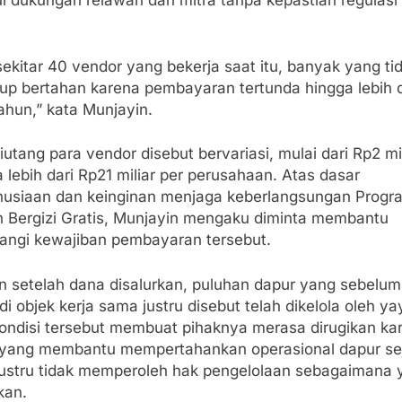
ui dukungan relawan dan mitra tanpa kepastian regulasi
sekitar 40 vendor yang bekerja saat itu, banyak yang ti
up bertahan karena pembayaran tertunda hingga lebih d
ahun,” kata Munjayin.
piutang para vendor disebut bervariasi, mulai dari Rp2 mi
 lebih dari Rp21 miliar per perusahaan. Atas dasar
usiaan dan keinginan menjaga keberlangsungan Progr
 Bergizi Gratis, Munjayin mengaku diminta membantu
angi kewajiban pembayaran tersebut.
 setelah dana disalurkan, puluhan dapur yang sebelu
i objek kerja sama justru disebut telah dikelola oleh y
 Kondisi tersebut membuat pihaknya merasa dirugikan ka
 yang membantu mempertahankan operasional dapur se
justru tidak memperoleh hak pengelolaan sebagaimana 
ikan.