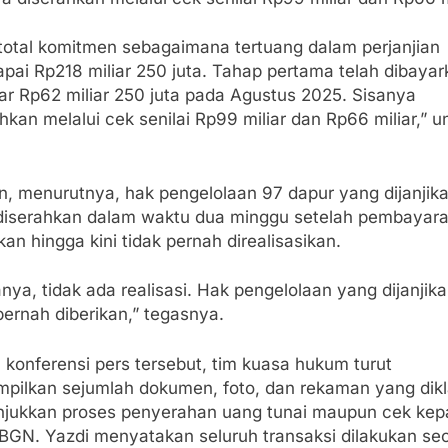
 total komitmen sebagaimana tertuang dalam perjanjian
pai Rp218 miliar 250 juta. Tahap pertama telah dibayar
ar Rp62 miliar 250 juta pada Agustus 2025. Sisanya
hkan melalui cek senilai Rp99 miliar dan Rp66 miliar,” 
, menurutnya, hak pengelolaan 97 dapur yang dijanjik
diserahkan dalam waktu dua minggu setelah pembayar
kan hingga kini tidak pernah direalisasikan.
nya, tidak ada realisasi. Hak pengelolaan yang dijanjik
pernah diberikan,” tegasnya.
 konferensi pers tersebut, tim kuasa hukum turut
pilkan sejumlah dokumen, foto, dan rekaman yang dik
jukkan proses penyerahan uang tunai maupun cek kep
 BGN. Yazdi menyatakan seluruh transaksi dilakukan se