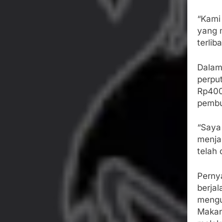
“Kami
yang 
terlib
Dalam
perpu
Rp400
pembu
“Saya
menja
telah 
Perny
berja
mengu
Makan 