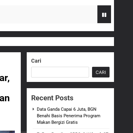
zi Gratis
G Hampir Rampung
Cari
t Sukabumi Perkuat Penataan Pedagang
CARI
ar,
n ASI adalah Investasi Peradaban dan
gan
Recent Posts
an Empat Korban Kebakaran KMP Mutiara
Data Ganda Capai 6 Juta, BGN
Benahi Basis Penerima Program
Makan Bergizi Gratis
kolah, Disorot karena Dinilai