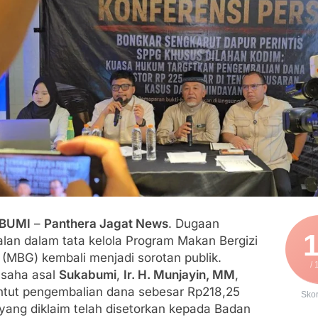
engan Edaran Disdik Jabar
FSP Maritim Indonesia Bantah Isu Mogok Nasional TKBM: “B
moni di Tanah Sukaresmi: Kala Mina Padi, P2L, dan Gotong 
elam di Perairan Giligenting Ditemukan, Polisi Pastikan Pena
umenep Sambut Kedatangan Korban Evakuasi KM Mutiara Sent
BUMI
–
Panthera Jagat News
. Dugaan
alan dalam tata kelola Program Makan Bergizi
 (MBG) kembali menjadi sorotan publik.
/ 
saha asal
Sukabumi
,
Ir. H. Munjayin, MM
,
tut pengembalian dana sebesar Rp218,25
Sko
 yang diklaim telah disetorkan kepada Badan