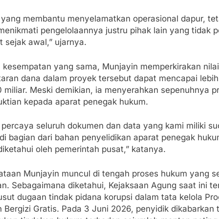
 yang membantu menyelamatkan operasional dapur, tet
menikmati pengelolaannya justru pihak lain yang tidak 
at sejak awal,” ujarnya.
 kesempatan yang sama, Munjayin memperkirakan nilai
taran dana dalam proyek tersebut dapat mencapai lebih
 miliar. Meski demikian, ia menyerahkan sepenuhnya p
ktian kepada aparat penegak hukum.
 percaya seluruh dokumen dan data yang kami miliki s
di bagian dari bahan penyelidikan aparat penegak huk
diketahui oleh pemerintah pusat,” katanya.
ataan Munjayin muncul di tengah proses hukum yang s
lan. Sebagaimana diketahui, Kejaksaan Agung saat ini t
sut dugaan tindak pidana korupsi dalam tata kelola Pr
Bergizi Gratis. Pada 3 Juni 2026, penyidik dikabarkan 