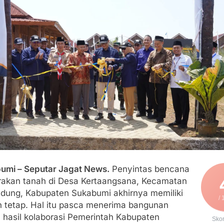
an Polri, Kapolresta Sumenep Koordinasikan dan Berangkatk
sko Pusat Tg. Perak Surabaya
lindung Sukabumi Diduga Lakukan Pungutan melalui Komite Se
engan Edaran Disdik Jabar
FSP Maritim Indonesia Bantah Isu Mogok Nasional TKBM: “B
moni di Tanah Sukaresmi: Kala Mina Padi, P2L, dan Gotong 
umi – Seputar Jagat News.
Penyintas bencana
rakan tanah di Desa Kertaangsana, Kecamatan
ndung, Kabupaten Sukabumi akhirnya memiliki
/ 
n tetap. Hal itu pasca menerima bangunan
 hasil kolaborasi Pemerintah Kabupaten
Sko