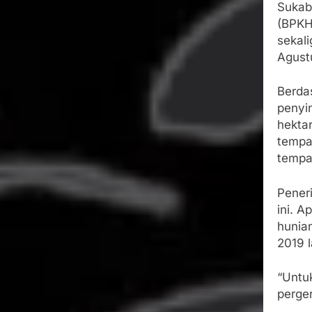
Sukab
(BPKH
sekal
Agust
Berda
penyi
hekta
tempa
tempat
Pener
ini. 
hunia
2019 l
“Untu
perger