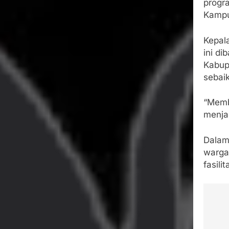
progr
Kampu
Kepal
ini di
Kabup
sebai
“Memba
menja
Dalam
warga.
fasili
Na
po