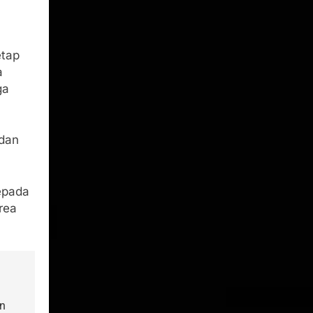
etap
a
ga
 dan
epada
rea
n