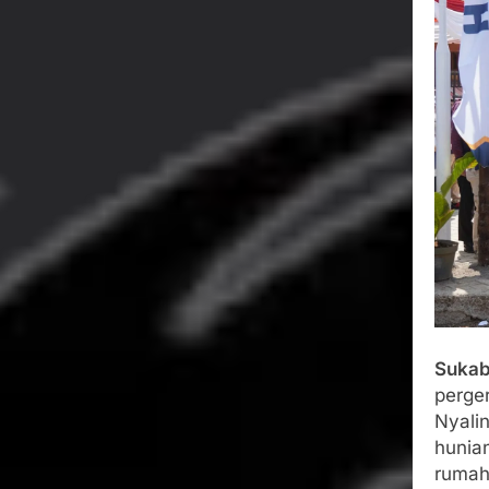
Wujud Kepeduli
Sentosa 2 ke Po
Agustus 5, 2026
SMA Negeri Nya
Bertentangan d
Agustus 4, 2026
Ketua Umum 
Agustus 3, 2026
Menjalin Har
Agustus 3, 2026
Sukab
perge
Nyali
hunia
rumah