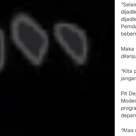
“Selai
dijadi
dijadi
Pemda
beber
Maka 
dilanj
“Kita 
jangan
Plt De
Moder
progra
depan
“Atas 