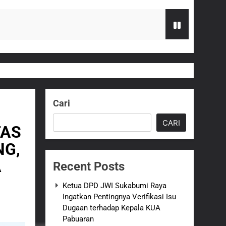
 terhadap Kepala KUA Pabuaran
Serahkan Bantuan Kursi Roda
Cari
zi Gratis
CARI
TAS
G Hampir Rampung
NG,
A
Recent Posts
t Sukabumi Perkuat Penataan Pedagang
Ketua DPD JWI Sukabumi Raya
Ingatkan Pentingnya Verifikasi Isu
n ASI adalah Investasi Peradaban dan
Dugaan terhadap Kepala KUA
Pabuaran