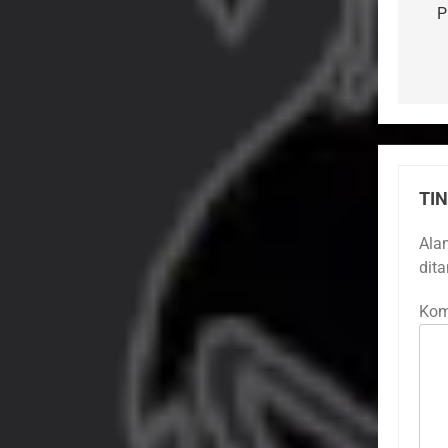
P
TI
Ala
dit
Kom