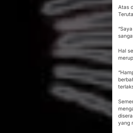
Atas d
Terut
“Saya
sangat
Hal se
merup
“Hamp
berba
terla
Semen
mengak
disera
yang 