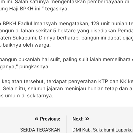
am ini. Salah satunya mengentaskan pemberdayaan di
ng Haji BPKH ini,” tegasnya.
a BPKH Fadlul Imansyah mengatakan, 129 unit hunian t
bangun di lahan sekitar 5 hektare yang disediakan Pemd
aten Sukabumi. Dirinya berharap, bangun ini dapat dija
k-baiknya oleh warga.
ngun bukanlah hal sulit, paling sulit ialah memelihara
ganya,” pungkasnya.
 kegiatan tersebut, terdapat penyerahan KTP dan KK k
 Selain itu, seluruh jajaran meninjau hunian tetap dan a
tas umum di sekitarnya.
Previous:
Next:
vigasi
s
SEKDA TEGASKAN
DMI Kab. Sukabumi Laporka