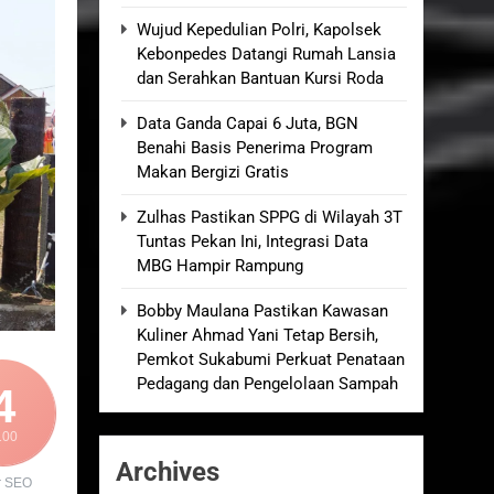
an Empat Korban Kebakaran KMP Mutiara
Wujud Kepedulian Polri, Kapolsek
Kebonpedes Datangi Rumah Lansia
dan Serahkan Bantuan Kursi Roda
kolah, Disorot karena Dinilai
Data Ganda Capai 6 Juta, BGN
Benahi Basis Penerima Program
elum Ada Keputusan Resmi”
Makan Bergizi Gratis
Zulhas Pastikan SPPG di Wilayah 3T
Royong Menggerakkan Ekonomi Desa
Tuntas Pekan Ini, Integrasi Data
MBG Hampir Rampung
Bobby Maulana Pastikan Kawasan
Kuliner Ahmad Yani Tetap Bersih,
Pemkot Sukabumi Perkuat Penataan
Pedagang dan Pengelolaan Sampah
4
100
Archives
r SEO