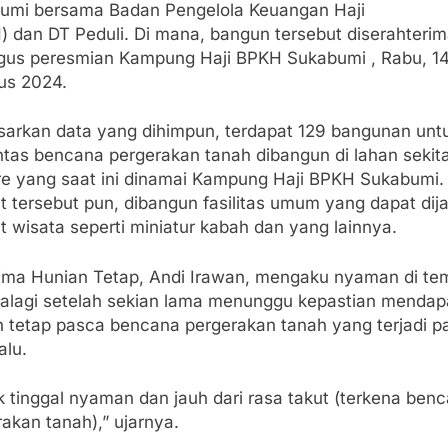
umi bersama Badan Pengelola Keuangan Haji
) dan DT Peduli. Di mana, bangun tersebut diserahteri
igus peresmian Kampung Haji BPKH Sukabumi , Rabu, 1
us 2024.
sarkan data yang dihimpun, terdapat 129 bangunan unt
ntas bencana pergerakan tanah dibangun di lahan sekita
re yang saat ini dinamai Kampung Haji BPKH Sukabumi. 
t tersebut pun, dibangun fasilitas umum yang dapat dij
 wisata seperti miniatur kabah dan yang lainnya.
ima Hunian Tetap, Andi Irawan, mengaku nyaman di te
Apalagi setelah sekian lama menunggu kepastian menda
n tetap pasca bencana pergerakan tanah yang terjadi p
alu.
k tinggal nyaman dan jauh dari rasa takut (terkena ben
akan tanah),” ujarnya.