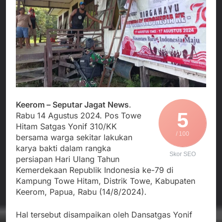
Agustus 3, 2026
Edaran Disdik Jabar
Nasional TKBM: “Belum
Menjalin Harmoni di
Ada Keputusan Resmi”
Tanah Sukaresmi: Kala
Mina Padi, P2L, dan
Agustus 3, 2026
Gotong Royong
Korban Tenggelam di
Menggerakkan Ekonomi
Perairan Giligenting
Desa
Ditemukan, Polisi
Agustus 3, 2026
Pastikan Penanganan
Kapolresta Sumenep
Berjalan Sesuai
Sambut Kedatangan
Prosedur
Korban Evakuasi KM
Agustus 3, 2026
Keerom – Seputar Jagat News
.
Mutiara Sentosa 2 di
5
Rabu 14 Agustus 2024. Pos Towe
Pelabuhan Kalianget
Hitam Satgas Yonif 310/KK
/ 100
bersama warga sekitar lakukan
karya bakti dalam rangka
Skor SEO
persiapan Hari Ulang Tahun
Kemerdekaan Republik Indonesia ke-79 di
Kampung Towe Hitam, Distrik Towe, Kabupaten
Keerom, Papua, Rabu (14/8/2024).
Hal tersebut disampaikan oleh Dansatgas Yonif