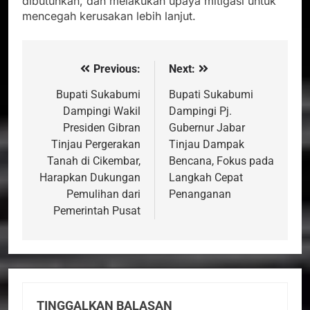
dibutuhkan, dan melakukan upaya mitigasi untuk
mencegah kerusakan lebih lanjut.
Previous:
Next:
Navigasi
pos
Bupati Sukabumi
Bupati Sukabumi
Dampingi Wakil
Dampingi Pj.
Presiden Gibran
Gubernur Jabar
Tinjau Pergerakan
Tinjau Dampak
Tanah di Cikembar,
Bencana, Fokus pada
Harapkan Dukungan
Langkah Cepat
Pemulihan dari
Penanganan
Pemerintah Pusat
TINGGALKAN BALASAN