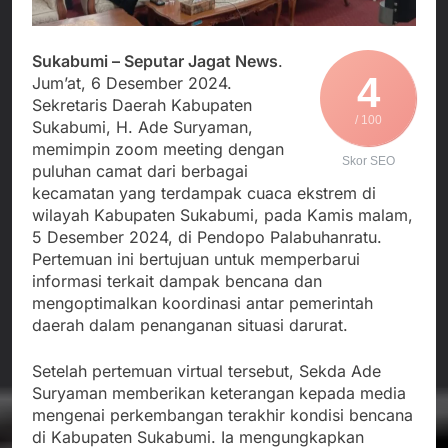
Agustus 3, 2026
Edaran Disdik Jabar
Nasional TKBM: “Belum
Menjalin Harmoni di
Ada Keputusan Resmi”
Tanah Sukaresmi: Kala
Sukabumi – Seputar Jagat News
.
Mina Padi, P2L, dan
Agustus 3, 2026
4
Jum’at, 6 Desember 2024.
Gotong Royong
Korban Tenggelam di
Menggerakkan Ekonomi
Sekretaris Daerah Kabupaten
Perairan Giligenting
Desa
/ 100
Sukabumi, H. Ade Suryaman,
Ditemukan, Polisi
Agustus 3, 2026
memimpin zoom meeting dengan
Pastikan Penanganan
Kapolresta Sumenep
Skor SEO
Berjalan Sesuai
puluhan camat dari berbagai
Sambut Kedatangan
Prosedur
kecamatan yang terdampak cuaca ekstrem di
Korban Evakuasi KM
Agustus 3, 2026
wilayah Kabupaten Sukabumi, pada Kamis malam,
Mutiara Sentosa 2 di
Pelabuhan Kalianget
5 Desember 2024, di Pendopo Palabuhanratu.
Pertemuan ini bertujuan untuk memperbarui
informasi terkait dampak bencana dan
mengoptimalkan koordinasi antar pemerintah
daerah dalam penanganan situasi darurat.
Setelah pertemuan virtual tersebut, Sekda Ade
Suryaman memberikan keterangan kepada media
mengenai perkembangan terakhir kondisi bencana
di Kabupaten Sukabumi. Ia mengungkapkan