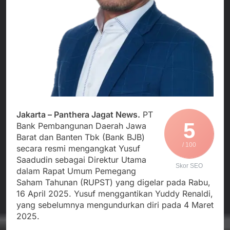
Agustus 3, 2026
Edaran Disdik Jabar
Nasional TKBM: “Belum
Menjalin Harmoni di
Ada Keputusan Resmi”
Tanah Sukaresmi: Kala
Mina Padi, P2L, dan
Agustus 3, 2026
Gotong Royong
Korban Tenggelam di
Menggerakkan Ekonomi
Perairan Giligenting
Desa
Ditemukan, Polisi
Agustus 3, 2026
Pastikan Penanganan
Kapolresta Sumenep
Berjalan Sesuai
Sambut Kedatangan
Prosedur
Korban Evakuasi KM
Agustus 3, 2026
Mutiara Sentosa 2 di
Jakarta – Panthera Jagat News.
PT
Pelabuhan Kalianget
5
Bank Pembangunan Daerah Jawa
Barat dan Banten Tbk (Bank BJB)
/ 100
secara resmi mengangkat Yusuf
Saadudin sebagai Direktur Utama
Skor SEO
dalam Rapat Umum Pemegang
Saham Tahunan (RUPST) yang digelar pada Rabu,
16 April 2025. Yusuf menggantikan Yuddy Renaldi,
yang sebelumnya mengundurkan diri pada 4 Maret
2025.