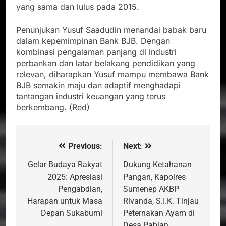
yang sama dan lulus pada 2015.
Penunjukan Yusuf Saadudin menandai babak baru
dalam kepemimpinan Bank BJB. Dengan
kombinasi pengalaman panjang di industri
perbankan dan latar belakang pendidikan yang
relevan, diharapkan Yusuf mampu membawa Bank
BJB semakin maju dan adaptif menghadapi
tantangan industri keuangan yang terus
berkembang. (Red)
Previous:
Next:
Navigasi
pos
Gelar Budaya Rakyat
Dukung Ketahanan
2025: Apresiasi
Pangan, Kapolres
Pengabdian,
Sumenep AKBP
Harapan untuk Masa
Rivanda, S.I.K. Tinjau
Depan Sukabumi
Peternakan Ayam di
Desa Pabian