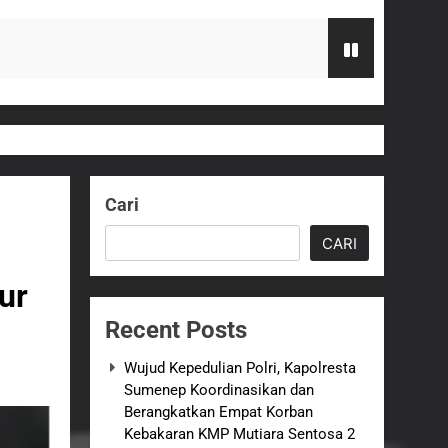
an Empat Korban Kebakaran KMP Mutiara
kolah, Disorot karena Dinilai
Cari
CARI
elum Ada Keputusan Resmi”
ur
Royong Menggerakkan Ekonomi Desa
Recent Posts
nganan Berjalan Sesuai Prosedur
Wujud Kepedulian Polri, Kapolresta
Sumenep Koordinasikan dan
Berangkatkan Empat Korban
osa 2 di Pelabuhan Kalianget
Kebakaran KMP Mutiara Sentosa 2