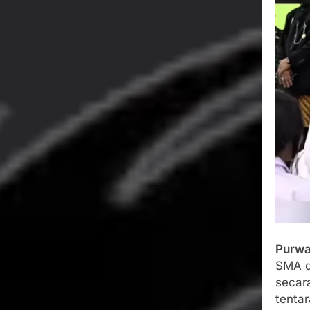
Bukti Transfe
Mengemuka
Agustus 3, 2026
Sekdis Pendi
Agustus 3, 2026
Gercap Cama
Kara
Agustus 3, 2026
Poktan Kadup
Petani
Agustus 2, 2026
Purwa
SMA d
secara
tenta