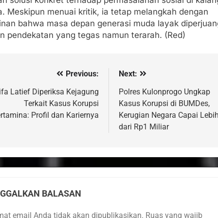
i solusi konkret terhadap permasalahan sosial di kala
a. Meskipun menuai kritik, ia tetap melangkah dengan
inan bahwa masa depan generasi muda layak diperjua
n pendekatan yang tegas namun terarah. (Red)
Previous:
Next:
vigasi
s
ifa Latief Diperiksa Kejagung
Polres Kulonprogo Ungkap
Terkait Kasus Korupsi
Kasus Korupsi di BUMDes,
rtamina: Profil dan Kariernya
Kerugian Negara Capai Lebi
dari Rp1 Miliar
NGGALKAN BALASAN
mat email Anda tidak akan dipublikasikan.
Ruas yang wajib