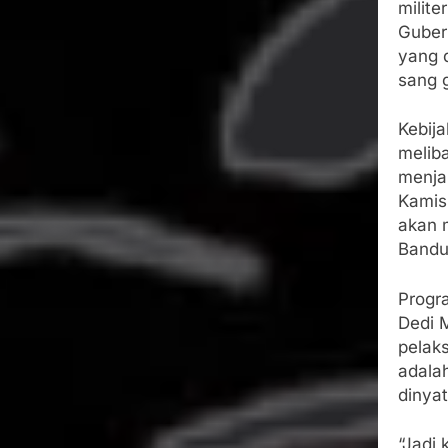
milite
Guber
yang d
sang 
Kebija
melib
menjal
Kamis,
akan m
Bandu
Progr
Dedi 
pelak
adala
dinyat
“Jadi 