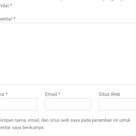
andai
*
entar
*
ma
*
Email
*
Situs Web
Simpan nama, email, dan situs web saya pada peramban ini untuk
ntar saya berikutnya.