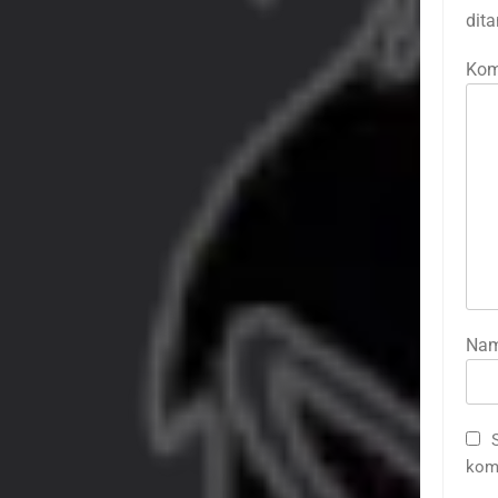
dit
Kom
Na
kome