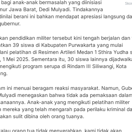
r bagi anak-anak bermasalah yang diinisiasi
Sko
nur Jawa Barat, Dedi Mulyadi. Tindakannya
inilai berani ini bahkan mendapat apresiasi langsung da
gubernur.
kan pendidikan militer tersebut kini tengah berjalan dan 
atkan 39 siswa di Kabupaten Purwakarta yang mulai
ani pelatihan di Resimen Artileri Medan 1 Sthira Yudha 
 1 Mei 2025. Sementara itu, 30 siswa lainnya dijadwal
engikuti program serupa di Rindam III Siliwangi, Kota
ng.
am ini menuai beragam reaksi masyarakat. Namun, Gub
Mulyadi menegaskan bahwa tidak ada pemaksaan dala
sanaannya. Anak-anak yang mengikuti pelatihan militer
h mereka yang telah mengarah pada perilaku kriminal d
akan sulit dibina oleh orang tuanya.
kalau orang tua tidak menyerahkan, kami tidak akan