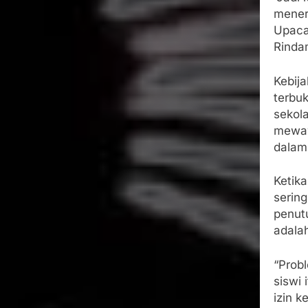
mener
Upaca
Rindam
Kebija
terbu
sekol
mewaw
dalam 
Ketik
sering
penut
adala
“Prob
siswi
izin k