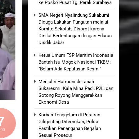
ke Posko Pusat Tg. Perak Surabaya
la KUA Pabuaran dengan Istri Warga
SMA Negeri Nyalindung Sukabumi
Diduga Lakukan Pungutan melalui
an di Kabupaten Sukabumi
Komite Sekolah, Disorot karena
Dinilai Bertentangan dengan Edaran
aman yang Lumpuh dan Hidup Sebatang
Disdik Jabar
Ketua Umum FSP Maritim Indonesia
ng Ketersediaan Air Irigasi bagi
Bantah Isu Mogok Nasional TKBM:
“Belum Ada Keputusan Resmi”
Menjalin Harmoni di Tanah
Sukaresmi: Kala Mina Padi, P2L, dan
Gotong Royong Menggerakkan
Ekonomi Desa
Korban Tenggelam di Perairan
7
Giligenting Ditemukan, Polisi
Pastikan Penanganan Berjalan
100
Sesuai Prosedur