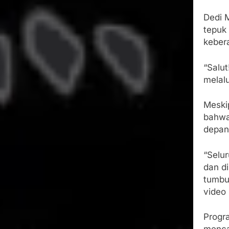
Dedi 
tepuk
keber
“Salut
melalu
Meski
bahwa
depan
“Selu
dan di
tumbu
video
Progr