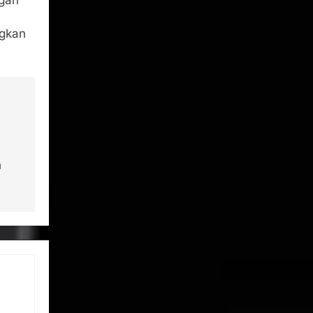
ngan
ngkan
h