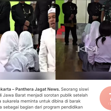
r dan Janji Bertemu di Jalan Disorot, Dugaan Kedekatan Kepa
dikan Buka Rakor Dewan Pendidikan Bersama Mitra Pendidik
t Arjasa Langsung Turun Lapangan Temui Warga Desa Paser
ugur Laksanakan Program Oplah Non Rawa dan PJIT 2026, Duku
karta – Panthera Jagat News.
Seorang siswi
i Jawa Barat menjadi sorotan publik setelah
 sukarela meminta untuk dibina di barak
/ 
ra sebagai bagian dari program pendidikan