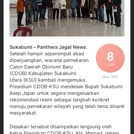
Agustus 3, 2026
Edaran Disdik Jabar
Nasional TKBM: “Belum
Menjalin Harmoni di
Ada Keputusan Resmi”
Tanah Sukaresmi: Kala
Mina Padi, P2L, dan
Agustus 3, 2026
Gotong Royong
Korban Tenggelam di
Menggerakkan Ekonomi
Perairan Giligenting
Desa
Ditemukan, Polisi
Agustus 3, 2026
Pastikan Penanganan
Sukabumi – Panthera Jagat News.
Kapolresta Sumenep
Berjalan Sesuai
8
Sambut Kedatangan
Setelah hampir seperempat abad
Prosedur
Korban Evakuasi KM
diperjuangkan, wacana pemekaran
Agustus 3, 2026
Mutiara Sentosa 2 di
/ 100
Calon Daerah Otonomi Baru
Pelabuhan Kalianget
(CDOB) Kabupaten Sukabumi
Skor SEO
Utara (KSU) kembali mengemuka.
Presidium CDOB-KSU mendesak Bupati Sukabumi
Asep Japar untuk segera mengeluarkan
rekomendasi resmi sebagai langkah konkret
menuju pemekaran wilayah yang telah lama dinanti
masyarakat.
Desakan tersebut disampaikan langsung oleh
Ketua Presidium CDOB-KSU, KH. Mamad, dalam