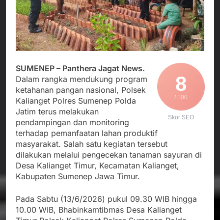
Agustus 6, 2026
Data MBG Hampir
Bobby Maulana Pastikan
Rampung
Kawasan Kuliner Ahmad
Yani Tetap Bersih,
Agustus 6, 2026
Pemkot Sukabumi
Ribuan Warga Padati
Perkuat Penataan
Peringatan Hari ASI
Pedagang dan
Sedunia di Cibadak,
Agustus 6, 2026
SUMENEP – Panthera Jagat News.
Pengelolaan Sampah
PDIP Tegaskan ASI
8
Wujud Kepedulian Polri,
Dalam rangka mendukung program
adalah Investasi
Kapolresta Sumenep
ketahanan pangan nasional, Polsek
Peradaban dan Upaya
Koordinasikan dan
/ 100
Agustus 5, 2026
Kalianget Polres Sumenep Polda
Cegah Stunting
Berangkatkan Empat
Jatim terus melakukan
Korban Kebakaran KMP
Skor SEO
pendampingan dan monitoring
Mutiara Sentosa 2 ke
terhadap pemanfaatan lahan produktif
Posko Pusat Tg. Perak
Surabaya
masyarakat. Salah satu kegiatan tersebut
dilakukan melalui pengecekan tanaman sayuran di
Desa Kalianget Timur, Kecamatan Kalianget,
Kabupaten Sumenep Jawa Timur.
Pada Sabtu (13/6/2026) pukul 09.30 WIB hingga
10.00 WIB, Bhabinkamtibmas Desa Kalianget