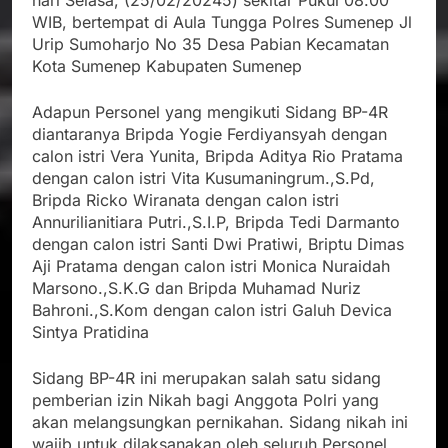
hari Selasa, (25/02/20245) sekitar Pukul 08.00
WIB, bertempat di Aula Tungga Polres Sumenep Jl
Urip Sumoharjo No 35 Desa Pabian Kecamatan
Kota Sumenep Kabupaten Sumenep
Adapun Personel yang mengikuti Sidang BP-4R
diantaranya Bripda Yogie Ferdiyansyah dengan
calon istri Vera Yunita, Bripda Aditya Rio Pratama
dengan calon istri Vita Kusumaningrum.,S.Pd,
Bripda Ricko Wiranata dengan calon istri
Annurilianitiara Putri.,S.I.P, Bripda Tedi Darmanto
dengan calon istri Santi Dwi Pratiwi, Briptu Dimas
Aji Pratama dengan calon istri Monica Nuraidah
Marsono.,S.K.G dan Bripda Muhamad Nuriz
Bahroni.,S.Kom dengan calon istri Galuh Devica
Sintya Pratidina
Sidang BP-4R ini merupakan salah satu sidang
pemberian izin Nikah bagi Anggota Polri yang
akan melangsungkan pernikahan. Sidang nikah ini
wajib untuk dilaksanakan oleh seluruh Personel