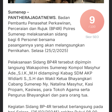
Agustus 3, 2026
Edaran Disdik Jabar
Nasional TKBM: “Belum
Menjalin Harmoni di
Ada Keputusan Resmi”
Tanah Sukaresmi: Kala
Sumenep –
Mina Padi, P2L, dan
9
PANTHERAJAGATNEWS
. Badan
Agustus 3, 2026
Gotong Royong
Pembantu Penasehat Perkawinan,
Korban Tenggelam di
Menggerakkan Ekonomi
/ 100
Perairan Giligenting
Perceraian dan Rujuk (BP4R) Polres
Desa
Ditemukan, Polisi
Sumenep melaksanakan sidang
Agustus 3, 2026
Pastikan Penanganan
Skor SEO
bagi 6 Personel bersama
Kapolresta Sumenep
Berjalan Sesuai
Sambut Kedatangan
pasangannya yang akan melangsungkan
Prosedur
Korban Evakuasi KM
Pernikahan. Selasa (25/2/2025)
Agustus 3, 2026
Mutiara Sentosa 2 di
Pelabuhan Kalianget
Pelaksanaan Sidang BP4R tersebut dipimpin
langsung Wakapolres Sumenep Kompol Masyhur
Ade.,S.I.K.,M.H didampingi Kabag SDM AKP
Widiarti S.,S.H dan Wakil Ketua Bhayangkari
Cabang Sumenep Ny. Natalina Masyhur, Kasi
Propam, Kasiwas, para Tokoh Agama serta
Pengurus Bhayangkari dan para orang tua.
Kegiatan Sidang BP-4R tersebut berlangsung pada