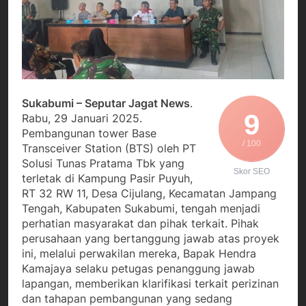
Agustus 3, 2026
Edaran Disdik Jabar
Nasional TKBM: “Belum
Menjalin Harmoni di
Ada Keputusan Resmi”
Tanah Sukaresmi: Kala
Mina Padi, P2L, dan
Agustus 3, 2026
Gotong Royong
Korban Tenggelam di
Menggerakkan Ekonomi
Perairan Giligenting
Desa
Ditemukan, Polisi
Agustus 3, 2026
Pastikan Penanganan
Sukabumi – Seputar Jagat News
.
Kapolresta Sumenep
Berjalan Sesuai
9
Rabu, 29 Januari 2025.
Sambut Kedatangan
Prosedur
Pembangunan tower Base
Korban Evakuasi KM
Agustus 3, 2026
/ 100
Mutiara Sentosa 2 di
Transceiver Station (BTS) oleh PT
Pelabuhan Kalianget
Solusi Tunas Pratama Tbk yang
Skor SEO
terletak di Kampung Pasir Puyuh,
RT 32 RW 11, Desa Cijulang, Kecamatan Jampang
Tengah, Kabupaten Sukabumi, tengah menjadi
perhatian masyarakat dan pihak terkait. Pihak
perusahaan yang bertanggung jawab atas proyek
ini, melalui perwakilan mereka, Bapak Hendra
Kamajaya selaku petugas penanggung jawab
lapangan, memberikan klarifikasi terkait perizinan
dan tahapan pembangunan yang sedang