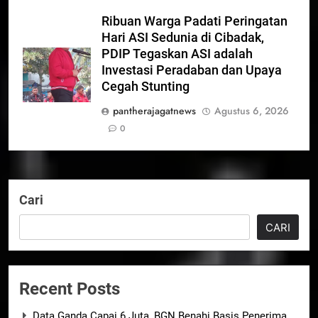
Ribuan Warga Padati Peringatan
Hari ASI Sedunia di Cibadak,
PDIP Tegaskan ASI adalah
Investasi Peradaban dan Upaya
Cegah Stunting
pantherajagatnews
Agustus 6, 2026
0
Cari
CARI
Recent Posts
Data Ganda Capai 6 Juta, BGN Benahi Basis Penerima