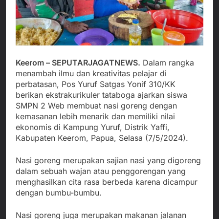
Agustus 3, 2026
Edaran Disdik Jabar
Nasional TKBM: “Belum
Menjalin Harmoni di
Ada Keputusan Resmi”
Tanah Sukaresmi: Kala
Mina Padi, P2L, dan
Agustus 3, 2026
Gotong Royong
Korban Tenggelam di
Menggerakkan Ekonomi
Perairan Giligenting
Desa
Keerom –
SEPUTARJAGATNEWS
.
Dalam rangka
Ditemukan, Polisi
Agustus 3, 2026
menambah ilmu dan kreativitas pelajar di
Pastikan Penanganan
Kapolresta Sumenep
Berjalan Sesuai
perbatasan, Pos Yuruf Satgas Yonif 310/KK
Sambut Kedatangan
Prosedur
berikan ekstrakurikuler tataboga ajarkan siswa
Korban Evakuasi KM
Agustus 3, 2026
SMPN 2 Web membuat nasi goreng dengan
Mutiara Sentosa 2 di
Pelabuhan Kalianget
kemasanan lebih menarik dan memiliki nilai
ekonomis di Kampung Yuruf, Distrik Yaffi,
Kabupaten Keerom, Papua, Selasa (7/5/2024).
Nasi goreng merupakan sajian nasi yang digoreng
dalam sebuah wajan atau penggorengan yang
menghasilkan cita rasa berbeda karena dicampur
dengan bumbu-bumbu.
Nasi goreng juga merupakan makanan jalanan